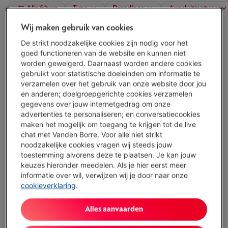
Alle filters
Type
Draadloos
Aansluitingtype
Wij maken gebruik van cookies
HP 350 COMPACT BLACK AZERTY BE WIRELESS
De strikt noodzakelijke cookies zijn nodig voor het
goed functioneren van de website en kunnen niet
(3)
worden geweigerd. Daarnaast worden andere cookies
Type: Compact toetsenbord
gebruikt voor statistische doeleinden om informatie te
Toetsenbordindeling: Azerty BE
verzamelen over het gebruik van onze website door jou
Type toetsen: Membraan toetsen
en anderen; doelgroepgerichte cookies verzamelen
Beschikbaar
-
Bekijk voorraad
gegevens over jouw internetgedrag om onze
€ 49,99
advertenties te personaliseren; en conversatiecookies
maken het mogelijk om toegang te krijgen tot de live
Koop nu
chat met Vanden Borre. Voor alle niet strikt
noodzakelijke cookies vragen wij steeds jouw
Vergelijken
toestemming alvorens deze te plaatsen. Je kan jouw
keuzes hieronder meedelen. Als je hier eerst meer
informatie over wil, verwijzen wij je door naar onze
HP 720 WIRELESS DUAL COMBO
cookieverklaring
.
(4)
Type: Toetsenbord + Muis
Alles aanvaarden
Toetsenbordindeling: Azerty BE
Type toetsen: Mechanische toetsen