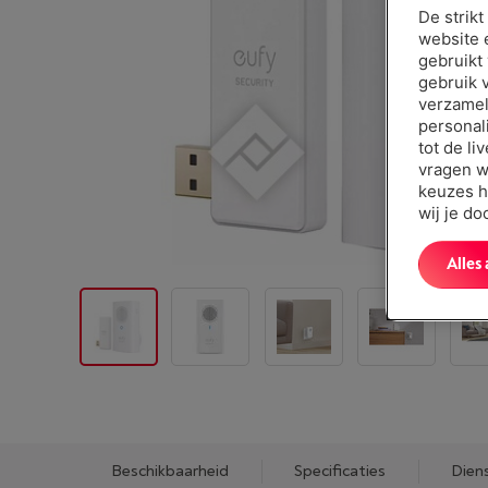
De strik
website 
gebruikt
gebruik 
verzamel
personal
tot de li
vragen w
keuzes h
wij je d
Alles
Beschikbaarheid
Specificaties
Dien