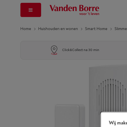
Home
Huishouden en wonen
Smart Home
Slimme
Click&Collect na 30 min
Wij make