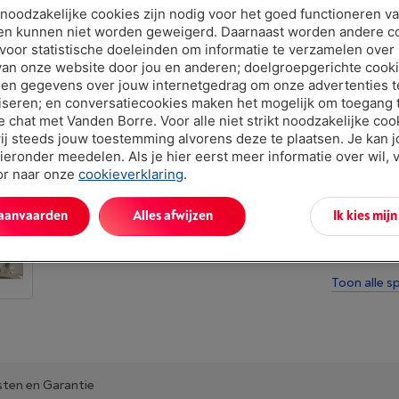
Minder dan 10
t noodzakelijke cookies zijn nodig voor het goed functioneren v
en kunnen niet worden geweigerd. Daarnaast worden andere c
 voor statistische doeleinden om informatie te verzamelen over
van onze website door jou en anderen; doelgroepgerichte cook
en gegevens over jouw internetgedrag om onze advertenties t
iseren; en conversatiecookies maken het mogelijk om toegang t
ve chat met Vanden Borre. Voor alle niet strikt noodzakelijke coo
ij steeds jouw toestemming alvorens deze te plaatsen. Je kan 
ieronder meedelen. Als je hier eerst meer informatie over wil, 
Troeven
oor naar onze
cookieverklaring
.
Bijzonderhe
 aanvaarden
Alles afwijzen
Ik kies mij
aanbelt. Da
huis laten r
Toon alle sp
sten en Garantie