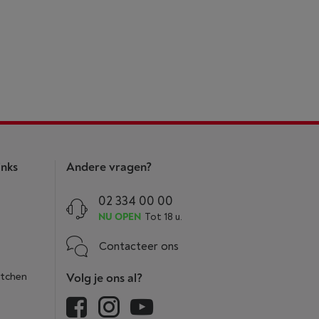
inks
Andere vragen?
02 334 00 00
NU OPEN
Tot 18 u.
Contacteer ons
itchen
Volg je ons al?