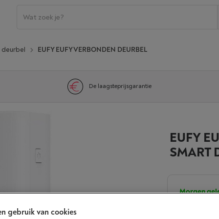
 deurbel
EUFY EUFY VERBONDEN DEURBEL
De laagsteprijsgarantie
EUFY E
SMART 
Morgen gel
€ 38,9
n gebruik van cookies