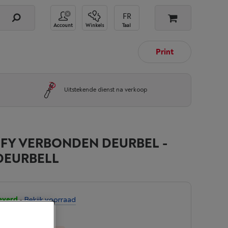
Account
Winkels
Taal
Print
Uitstekende dienst na verkoop
UFY VERBONDEN DEURBEL -
DEURBELL
everd
-
Bekijk voorraad
9