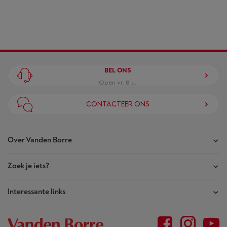
BEL ONS
Open vr. 8 u.
CONTACTEER ONS
Over Vanden Borre
Zoek je iets?
Onze winkels
Akte van Vertrouwen
Interessante links
Je bestellingen
Wie zijn we?
Je herstellingen
Outlet
Sitemap