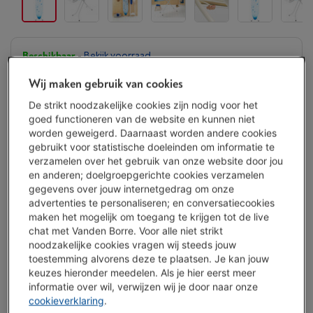
Beschikbaar
-
Bekijk voorraad
€ 95,00
Wij maken gebruik van cookies
Of
betalen per maand
-
Simulatie
De strikt noodzakelijke cookies zijn nodig voor het
Let op, geld lenen kost ook geld.
goed functioneren van de website en kunnen niet
worden geweigerd. Daarnaast worden andere cookies
Koop nu
gebruikt voor statistische doeleinden om informatie te
verzamelen over het gebruik van onze website door jou
Vergelijken
en anderen; doelgroepgerichte cookies verzamelen
gegevens over jouw internetgedrag om onze
advertenties te personaliseren; en conversatiecookies
maken het mogelijk om toegang te krijgen tot de live
chat met Vanden Borre. Voor alle niet strikt
Troeven
noodzakelijke cookies vragen wij steeds jouw
toestemming alvorens deze te plaatsen. Je kan jouw
Strijkijzerhouder voor rechts- of linkshandigen
keuzes hieronder meedelen. Als je hier eerst meer
informatie over wil, verwijzen wij je door naar onze
Hoogte instelbaar van 69 tot 96 cm
cookieverklaring
.
Stevige, 100% katoenen hoes met sterke schuimlaag