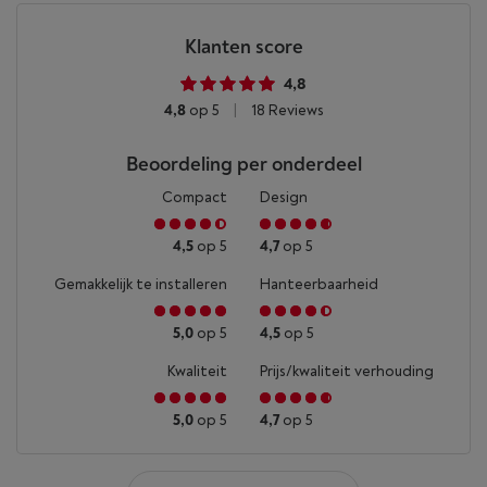
Klanten score
4,8
4,8
op 5
|
18 Reviews
Beoordeling per onderdeel
Compact
Design
4,5
op 5
4,7
op 5
Gemakkelijk te installeren
Hanteerbaarheid
5,0
op 5
4,5
op 5
Kwaliteit
Prijs/kwaliteit verhouding
5,0
op 5
4,7
op 5