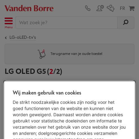
Menu
LG-oLED-tv's
Terugname van je oude toestel
LG OLED G5
(
2
/2)
Gerelateerde producten:
Wij maken gebruik van cookies
OLED-tv's
LG-oLED-tv's
Samsung-oLED-tv's
Phili
De strikt noodzakelijke cookies zijn nodig voor het
goed functioneren van de website en kunnen niet
worden geweigerd. Daarnaast worden andere cookies
gebruikt voor statistische doeleinden om informatie te
Weergave
verzamelen over het gebruik van onze website door jou
en anderen; doelgroepgerichte cookies verzamelen