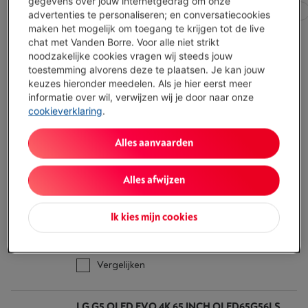
gegevens over jouw internetgedrag om onze
Alle filters
Schermdiagonaal
Schermtechnologie
advertenties te personaliseren; en conversatiecookies
maken het mogelijk om toegang te krijgen tot de live
chat met Vanden Borre. Voor alle niet strikt
noodzakelijke cookies vragen wij steeds jouw
Voor jou getest
toestemming alvorens deze te plaatsen. Je kan jouw
LG G5 OLED EVO 4K 65 INCH OLED65G55LW
keuzes hieronder meedelen. Als je hier eerst meer
(2025)
informatie over wil, verwijzen wij je door naar onze
(40)
cookieverklaring
.
Ecocheques
Alles aanvaarden
Schermdiagonaal: 65 " (165 cm)
Schermresolutie: 3840 x 2160 pixels (4K UHD)
Verversingssnelheid: 120 Hz (Tot 144 Hz)
Alles afwijzen
Niet online te koop
-
Bekijk voorraad
€ 1.999,00
Ik kies mijn cookies
Bekijk winkelvoorraad
Vergelijken
LG G5 OLED EVO 4K 65 INCH OLED65G56LS