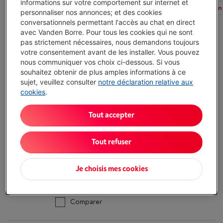
informations sur votre comportement sur internet et
Tous les filtres
Diagonale d'écran
Technologie d’écran
personnaliser nos annonces; et des cookies
conversationnels permettant l'accès au chat en direct
avec Vanden Borre. Pour tous les cookies qui ne sont
pas strictement nécessaires, nous demandons toujours
Testé pour vous
votre consentement avant de les installer. Vous pouvez
LG G5 OLED EVO 4K 65 POUCES
nous communiquer vos choix ci-dessous. Si vous
OLED65G55LW (2025)
souhaitez obtenir de plus amples informations à ce
(40)
sujet, veuillez consulter
notre déclaration relative aux
cookies
.
Écochèques
Diagonale de l'écran: 65 " (165 cm)
Tout accepter
Résolution d'écran: 3840 x 2160 pixels (4K UHD)
Taux de rafraîchissement: 120 Hz (Jusqu'à 144
Hz)
Tout refuser
Pas de vente en ligne
-
Voir le stock
€ 1.999,00
Je choisis mes cookies
Consulter stock en magasin
Comparer