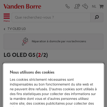
Menu
TV OLED LG
Réparation à domicile par nos techniciens
LG OLED G5
(
2
/2)
Produits associés:
Nous utilisons des cookies
TV OLED
TV OLED LG
TV OLED Samsung
TV OLED 
Les cookies strictement nécessaires sont
indispensables au bon fonctionnement du site web et
ne peuvent être refusés. D'autres cookies sont utilisés à
des fins statistiques pour collecter des informations sur
Affichage
la manière dont vous et d'autres personnes utilisez
notre site; des cookies publicitaires pour collecter des