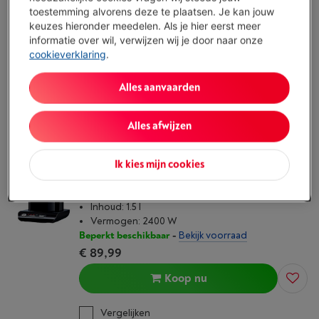
toestemming alvorens deze te plaatsen. Je kan jouw
Inhoud: 1.5 l
keuzes hieronder meedelen. Als je hier eerst meer
Vermogen: 2200 W
informatie over wil, verwijzen wij je door naar onze
Beschikbaar
-
Bekijk voorraad
cookieverklaring
.
€ 89,99
Koop nu
Alles aanvaarden
Vergelijken
Alles afwijzen
BOSCH STYLINE TWK8613P
Ik kies mijn cookies
(40)
Temperatuurselectie: 70-80-90-100°C
Inhoud: 1.5 l
Vermogen: 2400 W
Beperkt beschikbaar
-
Bekijk voorraad
€ 89,99
Koop nu
Vergelijken