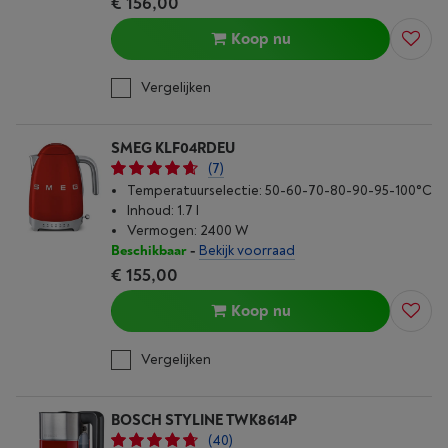
€ 156,00
Koop nu
Vergelijken
SMEG KLF04RDEU
(7)
Temperatuurselectie: 50-60-70-80-90-95-100°C
Inhoud: 1.7 l
Vermogen: 2400 W
Beschikbaar
-
Bekijk voorraad
€ 155,00
Koop nu
Vergelijken
BOSCH STYLINE TWK8614P
(40)