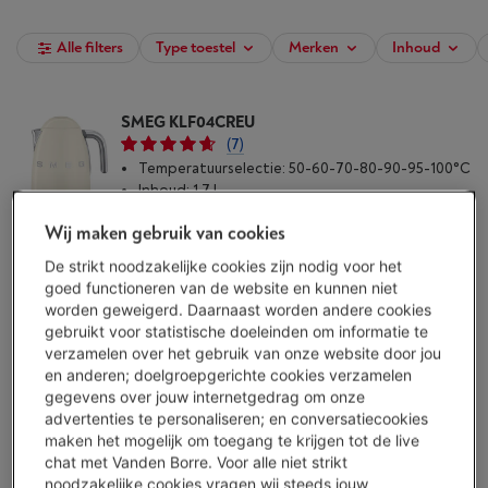
Alle filters
Type toestel
Merken
Inhoud
SMEG KLF04CREU
(7)
Temperatuurselectie: 50-60-70-80-90-95-100°C
Inhoud: 1.7 l
Vermogen: 2400 W
Wij maken gebruik van cookies
Beperkt beschikbaar
-
Bekijk voorraad
€ 148,00
De strikt noodzakelijke cookies zijn nodig voor het
goed functioneren van de website en kunnen niet
Koop nu
worden geweigerd. Daarnaast worden andere cookies
gebruikt voor statistische doeleinden om informatie te
Vergelijken
verzamelen over het gebruik van onze website door jou
en anderen; doelgroepgerichte cookies verzamelen
gegevens over jouw internetgedrag om onze
RIVIERA&BAR MILA BBT570
advertenties te personaliseren; en conversatiecookies
maken het mogelijk om toegang te krijgen tot de live
(3)
chat met Vanden Borre. Voor alle niet strikt
Temperatuurselectie: 45-50-55-60-65-70-75-
noodzakelijke cookies vragen wij steeds jouw
80-85-90-95-100°C