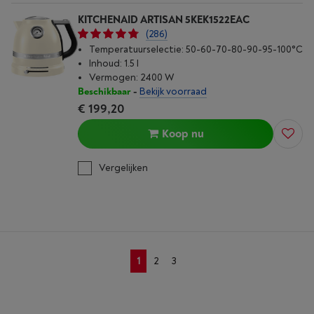
KITCHENAID ARTISAN 5KEK1522EAC
(286)
Temperatuurselectie: 50-60-70-80-90-95-100°C
Inhoud: 1.5 l
Vermogen: 2400 W
Beschikbaar
-
Bekijk voorraad
€ 199,20
Koop nu
Vergelijken
1
2
3