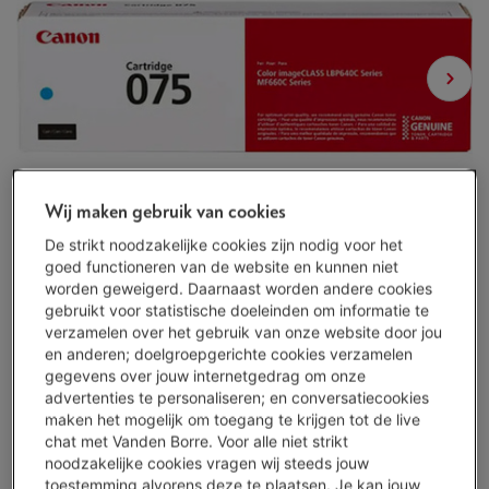
Wij maken gebruik van cookies
De strikt noodzakelijke cookies zijn nodig voor het
goed functioneren van de website en kunnen niet
worden geweigerd. Daarnaast worden andere cookies
gebruikt voor statistische doeleinden om informatie te
verzamelen over het gebruik van onze website door jou
en anderen; doelgroepgerichte cookies verzamelen
gegevens over jouw internetgedrag om onze
advertenties te personaliseren; en conversatiecookies
maken het mogelijk om toegang te krijgen tot de live
Binnen minstens 3 weken
-
Bekijk voorraad
chat met Vanden Borre. Voor alle niet strikt
€ 89,99
noodzakelijke cookies vragen wij steeds jouw
toestemming alvorens deze te plaatsen. Je kan jouw