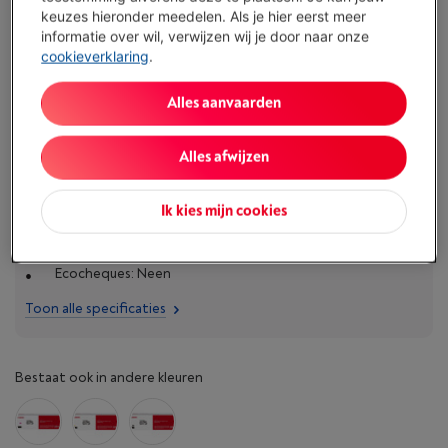
keuzes hieronder meedelen. Als je hier eerst meer
Koop nu
informatie over wil, verwijzen wij je door naar onze
cookieverklaring
.
Vergelijken
Alles aanvaarden
Alles afwijzen
Specificaties
Kleur: Cyaan
Ik kies mijn cookies
Multipack: Neen
Ecocheques: Neen
Toon alle specificaties
Bestaat ook in andere kleuren