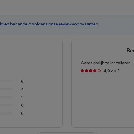
ld en behandeld volgens onze
reviewvoorwaarden
.
Be
Gemakkelijk te installeren
4,0
op 5
6
4
1
0
0