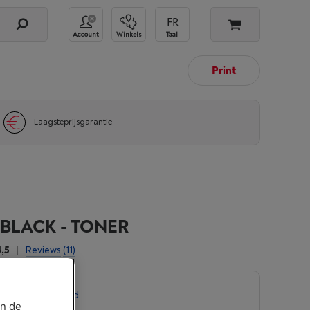
Account
Winkels
Taal
Print
Laagsteprijsgarantie
 BLACK - TONER
4,5
|
Reviews
(11)
-
Bekijk voorraad
an de