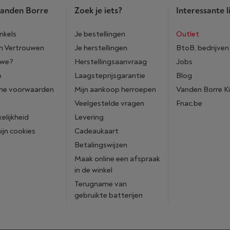
anden Borre
Zoek je iets?
Interessante l
nkels
Je bestellingen
Outlet
n Vertrouwen
Je herstellingen
BtoB, bedrijven
 we?
Herstellingsaanvraag
Jobs
p
Laagsteprijsgarantie
Blog
ne voorwaarden
Mijn aankoop herroepen
Vanden Borre K
Veelgestelde vragen
Fnac.be
elijkheid
Levering
mijn cookies
Cadeaukaart
Betalingswijzen
Maak online een afspraak
in de winkel
Terugname van
gebruikte batterijen