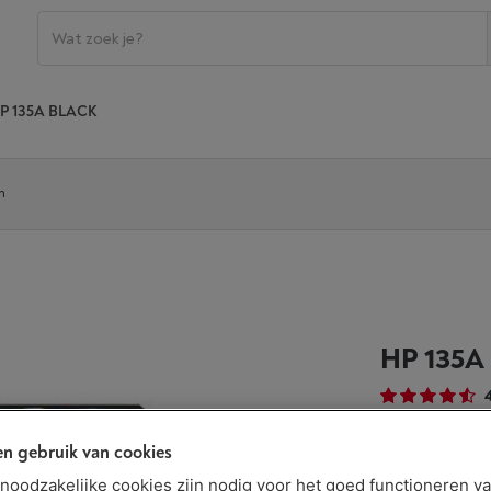
P 135A BLACK
n
HP 135A
n gebruik van cookies
Beschikbaar
t noodzakelijke cookies zijn nodig voor het goed functioneren v