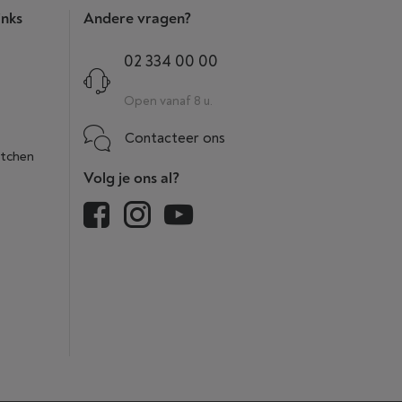
inks
Andere vragen?
02 334 00 00
Open vanaf 8 u.
Contacteer ons
itchen
Volg je ons al?