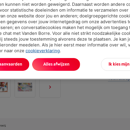
€ 65,9
en kunnen niet worden geweigerd. Daarnaast worden andere c
 voor statistische doeleinden om informatie te verzamelen over
van onze website door jou en anderen; doelgroepgerichte cook
en gegevens over jouw internetgedrag om onze advertenties t
iseren; en conversatiecookies maken het mogelijk om toegang t
ve chat met Vanden Borre. Voor alle niet strikt noodzakelijke coo
ij steeds jouw toestemming alvorens deze te plaatsen. Je kan 
ieronder meedelen. Als je hier eerst meer informatie over wil, 
oor naar onze
cookieverklaring
.
Troeven
 aanvaarden
Alles afwijzen
Ik kies mij
Kleur: Zwar
Toon alle sp
ews