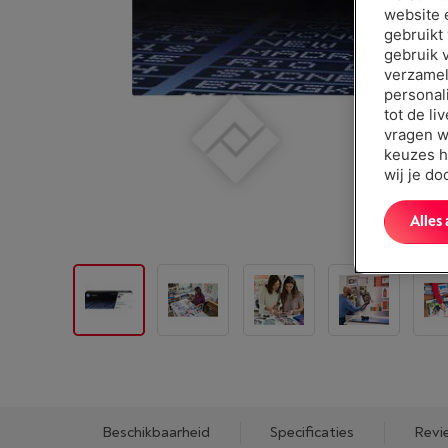
website 
gebruikt
gebruik 
verzamel
personal
tot de li
vragen w
keuzes h
wij je d
Alles
Beschikbaarheid
Specificaties
Revi