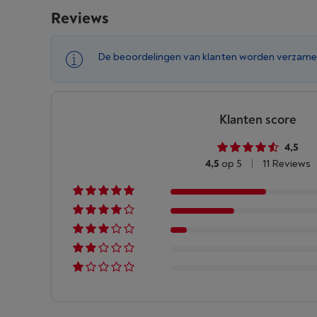
Reviews
De beoordelingen van klanten worden verzame
Klanten score
4,5
4,5
op 5
|
11 Reviews