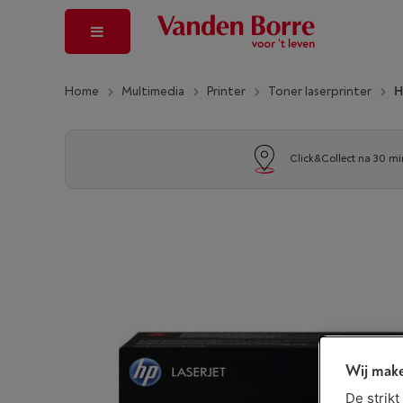
Home
Multimedia
Printer
Toner laserprinter
H
Click&Collect na 30 mi
Wij make
De strik