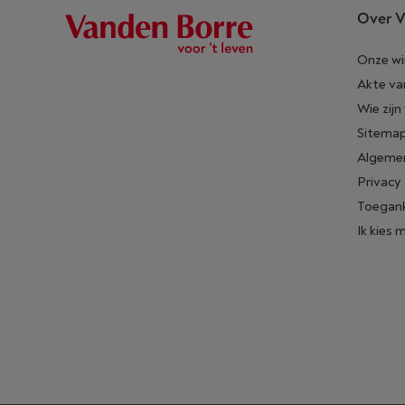
Over V
Onze wi
Akte va
Wie zijn
Sitema
Algeme
Privacy
Toegank
Ik kies 