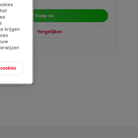
9
ookies
 het
Koop nu
ies
e
e krijgen
Vergelijken
kies
jouw
verwijzen
n cookies
t
ecificaties