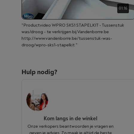
01:16
"Productvideo WPRO SKS1 STAPELKIT - Tussenstuk
was/droog - te verkrijgen bij Vandenborre.be
http://www.vandenborre.be/tussenstuk-was-
droog/wpro-sks1-stapelkit "
Hulp nodig?
Kom langs in de winkel
Onze verkopers beantwoorden je vragen en
geven je advies. Zo maak je altijd de beste