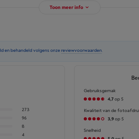
Toon meer info
ld en behandeld volgens onze
reviewvoorwaarden
.
Be
Gebruiksgemak
4,7
op 5
273
Kwaliteit van de fotoafdr
96
3,9
op 5
8
Snelheid
4
5,0
op 5