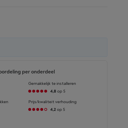
oordeling per onderdeel
Gemakkelijk te installeren
4,8
op 5
ukken
Prijs/kwaliteit verhouding
4,2
op 5