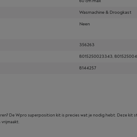
60 cm max
Wasmachine & Droogkast
Neen
356263
8015250023343, 801525004
8144257
ren? De Wpro superposition kit is precies wat je nodig hebt. Deze kit st
 vrijmaakt.