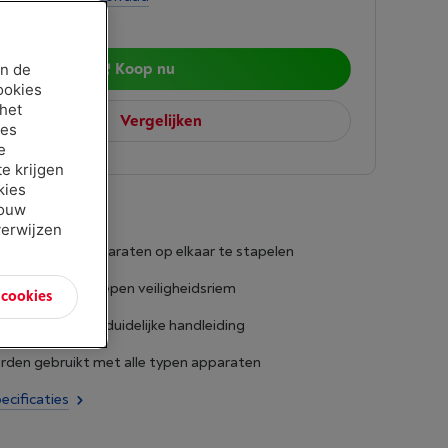
5
Koop nu
an de
ookies
 het
Vergelijken
ies
e
e krijgen
kies
jouw
verwijzen
arend door apparaten op elkaar te stapelen
tabiel met inbegrepen veiligheidsriem
n cookies
installatie met duidelijke handleiding
rden gebruikt met alle typen apparaten
ecificaties