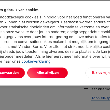
€ 69,9
n gebruik van cookies
t noodzakelijke cookies zijn nodig voor het goed functioneren v
en kunnen niet worden geweigerd. Daarnaast worden andere c
 voor statistische doeleinden om informatie te verzamelen over
van onze website door jou en anderen; doelgroepgerichte cook
en gegevens over jouw internetgedrag om onze advertenties t
iseren; en conversatiecookies maken het mogelijk om toegang t
ve chat met Vanden Borre. Voor alle niet strikt noodzakelijke coo
Troeven
ij steeds jouw toestemming alvorens deze te plaatsen. Je kan 
ieronder meedelen. Als je hier eerst meer informatie over wil, 
oor naar onze
cookieverklaring
.
Ruimtebesp
Veilig en s
 aanvaarden
Alles afwijzen
Ik kies mij
Eenvoudige 
Kan niet wo
Toon alle sp