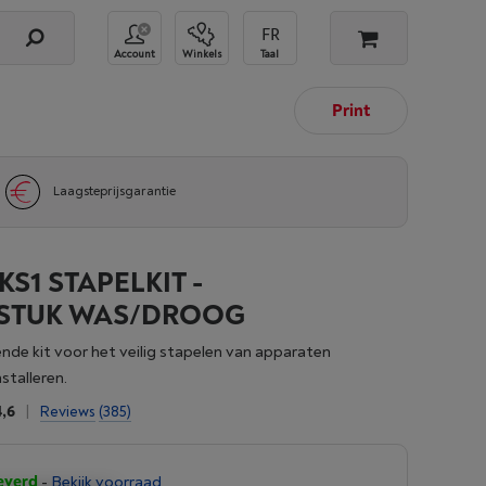
Account
Winkels
Taal
Print
Laagsteprijsgarantie
S1 STAPELKIT -
STUK WAS/DROOG
nde kit voor het veilig stapelen van apparaten
stalleren.
4,6
|
Reviews
(385)
everd
-
Bekijk voorraad