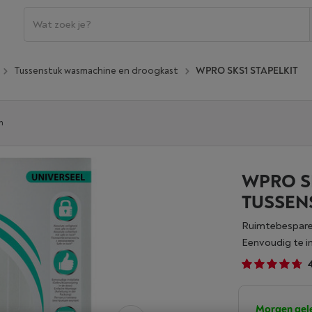
Tussenstuk wasmachine en droogkast
WPRO SKS1 STAPELKIT
n
WPRO SK
TUSSEN
Ruimtebespare
eenvoudig te in
Morgen gel