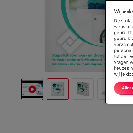
Wij make
De strik
website 
gebruikt
gebruik 
verzamel
personal
tot de li
vragen w
keuzes h
wij je d
Alles