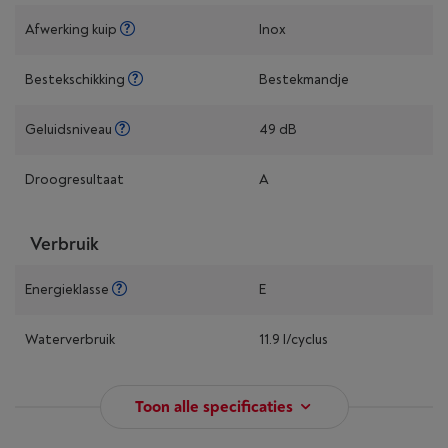
Afwerking kuip
Inox
Bestekschikking
Bestekmandje
Geluidsniveau
49 dB
Droogresultaat
A
Verbruik
Energieklasse
E
Waterverbruik
11.9 l/cyclus
Toon alle specificaties