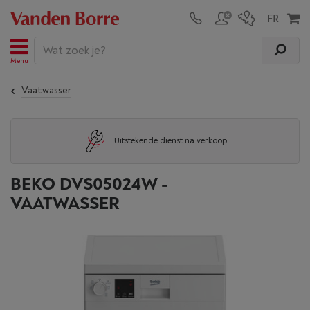
Menu
Vaatwasser
Uitstekende dienst na verkoop
BEKO DVS05024W -
VAATWASSER