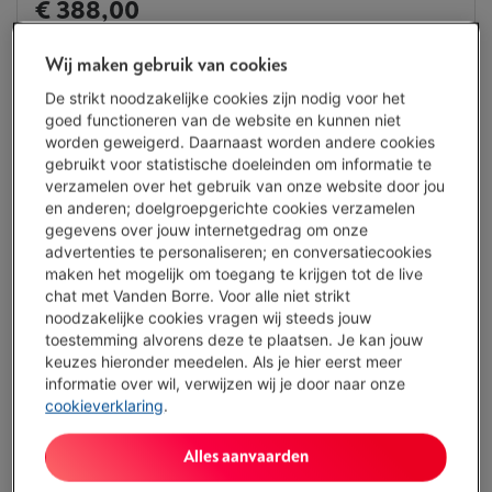
€ 388,00
Of
betalen per maand
-
Simulatie
Wij maken gebruik van cookies
Let op, geld lenen kost ook geld.
De strikt noodzakelijke cookies zijn nodig voor het
Koop nu
goed functioneren van de website en kunnen niet
worden geweigerd. Daarnaast worden andere cookies
Vergelijken
gebruikt voor statistische doeleinden om informatie te
verzamelen over het gebruik van onze website door jou
en anderen; doelgroepgerichte cookies verzamelen
gegevens over jouw internetgedrag om onze
advertenties te personaliseren; en conversatiecookies
Vanden Borre Life Groot elektro
maken het mogelijk om toegang te krijgen tot de live
Verleng de levensduur van je toestellen met één abonnement
chat met Vanden Borre. Voor alle niet strikt
Dit product wordt
10 jaar
na aankoop gedekt.
noodzakelijke cookies vragen wij steeds jouw
€ 14,99
/ maand
toestemming alvorens deze te plaatsen. Je kan jouw
Meer info
keuzes hieronder meedelen. Als je hier eerst meer
informatie over wil, verwijzen wij je door naar onze
cookieverklaring
.
Troeven
Bestekschikking: Bestekmandje
Alles aanvaarden
Droogsysteem: Natuurlijke condensatie