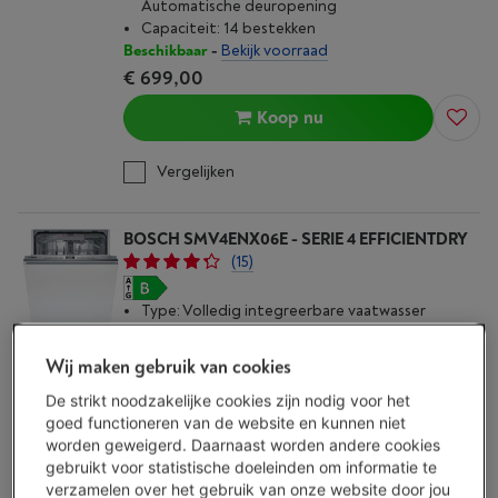
Automatische deuropening
Capaciteit: 14 bestekken
Beschikbaar
-
Bekijk voorraad
€ 699,00
Koop nu
Vergelijken
BOSCH SMV4ENX06E - SERIE 4 EFFICIENTDRY
(15)
Type: Volledig integreerbare vaatwasser
Droogsysteem: Warmtewisselaar +
Automatische deuropening
Wij maken gebruik van cookies
Capaciteit: 13 bestekken
De strikt noodzakelijke cookies zijn nodig voor het
Beschikbaar
-
Bekijk voorraad
goed functioneren van de website en kunnen niet
€ 999,00
worden geweigerd. Daarnaast worden andere cookies
Inbouwactie
gebruikt voor statistische doeleinden om informatie te
verzamelen over het gebruik van onze website door jou