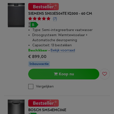
SIEMENS SN53ES04TE IQ300 - 60 CM
(7)
Type: Semi-integreerbare vaatwasser
Droogsysteem: Warmtewisselaar +
Automatische deuropening
Capaciteit: 13 bestekken
Beschikbaar
-
Bekijk voorraad
€ 899,00
Inbouwactie
Koop nu
Vergelijken
BOSCH SMS4EMC06E