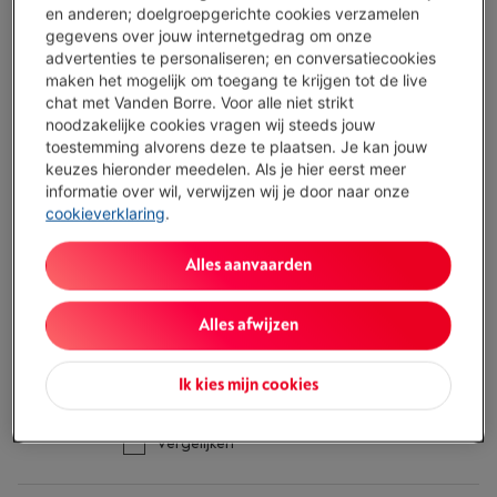
Koop nu
en anderen; doelgroepgerichte cookies verzamelen
gegevens over jouw internetgedrag om onze
advertenties te personaliseren; en conversatiecookies
Vergelijken
maken het mogelijk om toegang te krijgen tot de live
chat met Vanden Borre. Voor alle niet strikt
noodzakelijke cookies vragen wij steeds jouw
toestemming alvorens deze te plaatsen. Je kan jouw
WHIRLPOOL WH7FA14BN7A0X
keuzes hieronder meedelen. Als je hier eerst meer
(6)
informatie over wil, verwijzen wij je door naar onze
cookieverklaring
.
Ecocheques
Type: Standaard vaatwasser (60 cm breed)
Alles aanvaarden
Droogsysteem: Airdry met Autodoor
Capaciteit: 14 bestekken
Beschikbaar
-
Bekijk voorraad
Alles afwijzen
€ 699,00
Ik kies mijn cookies
Koop nu
Vergelijken