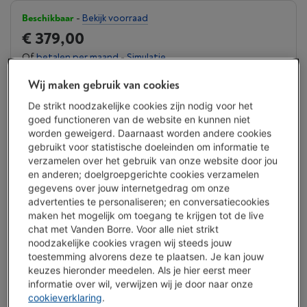
Beschikbaar
-
Bekijk voorraad
€ 379,00
Of
betalen per maand
-
Simulatie
Let op, geld lenen kost ook geld.
Wij maken gebruik van cookies
Minder dan 10 in stock, bestel nu!
De strikt noodzakelijke cookies zijn nodig voor het
goed functioneren van de website en kunnen niet
Koop nu
worden geweigerd. Daarnaast worden andere cookies
gebruikt voor statistische doeleinden om informatie te
Vergelijken
verzamelen over het gebruik van onze website door jou
en anderen; doelgroepgerichte cookies verzamelen
gegevens over jouw internetgedrag om onze
advertenties te personaliseren; en conversatiecookies
maken het mogelijk om toegang te krijgen tot de live
Vanden Borre Life Groot elektro
chat met Vanden Borre. Voor alle niet strikt
Verleng de levensduur van je toestellen met één abonnement
noodzakelijke cookies vragen wij steeds jouw
Dit product wordt
15 jaar
na aankoop gedekt.
toestemming alvorens deze te plaatsen. Je kan jouw
€ 14,99
/ maand
Meer info
keuzes hieronder meedelen. Als je hier eerst meer
informatie over wil, verwijzen wij je door naar onze
cookieverklaring
.