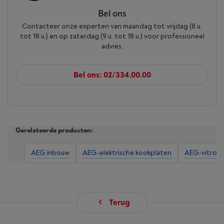
Bel ons
Contacteer onze experten van maandag tot vrijdag (8 u.
tot 18 u.) en op zaterdag (9 u. tot 18 u.) voor professioneel
advies.
Bel ons: 02/334.00.00
Gerelateerde producten:
AEG inbouw
AEG-elektrische kookplaten
AEG-vitroke
Terug