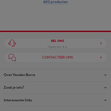
AEG producten
BEL ONS
Open ma. 8 u.
CONTACTEER ONS
Over Vanden Borre
Zoek je iets?
Onze winkels
Akte van Vertrouwen
Interessante links
Je bestellingen
Wie zijn we?