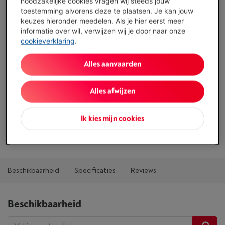
Vergelijken
noodzakelijke cookies vragen wij steeds jouw
toestemming alvorens deze te plaatsen. Je kan jouw
keuzes hieronder meedelen. Als je hier eerst meer
informatie over wil, verwijzen wij je door naar onze
cookieverklaring
.
Specificaties
Alles aanvaarden
Type: Reiniging / onderhoud
Type accessoire: Reinigingsmiddel
Alles afwijzen
Omschrijving: complete reinigingskit voor keramische
kookplaat (bevat creme, krabbertje en10 reservemesjes)
Ik kies mijn cookies
Toon alle specificaties
Beschikbaarheid
Specificaties
Reviews
Beschikbaarheid