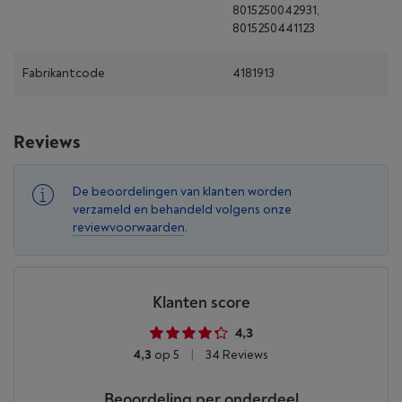
8015250042931,
8015250441123
Fabrikantcode
4181913
Reviews
De beoordelingen van klanten worden
verzameld en behandeld volgens onze
reviewvoorwaarden
.
Klanten score
4,3
4,3
op 5
|
34 Reviews
Beoordeling per onderdeel