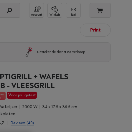
Account
Winkels
Taal
Print
Uitstekende dienst na verkoop
PTIGRILL + WAFELS
B - VLEESGRILL
Voor jou getest
Wafelijzer
2000 W
34 x 17.5 x 36.5 cm
akplaten
,7
|
Reviews
(40)