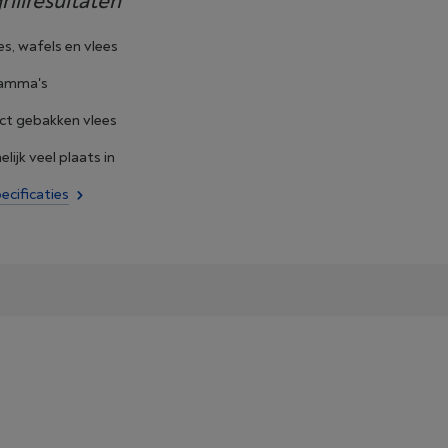
rillresultaten´
s, wafels en vlees
ramma's
ect gebakken vlees
ijk veel plaats in
ecificaties