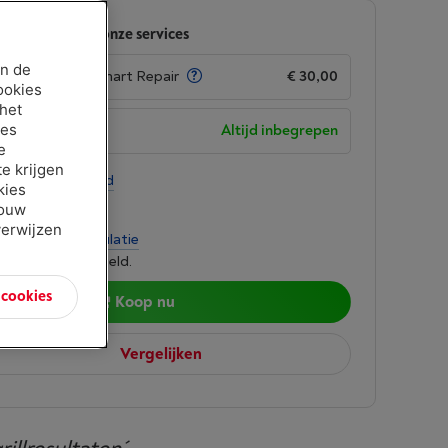
 je toestel met onze services
an de
garantie met Smart Repair
€ 30,00
ookies
 het
ies
garantie
Altijd inbegrepen
e
e krijgen
-
Bekijk voorraad
kies
5
jouw
verwijzen
per maand
-
Simulatie
 lenen kost ook geld.
n cookies
Koop nu
Vergelijken