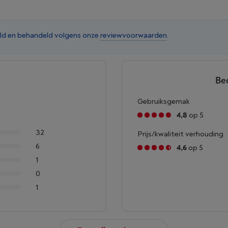
ld en behandeld volgens onze
reviewvoorwaarden
.
Be
Gebruiksgemak
4,8
op 5
32
Prijs/kwaliteit verhouding
6
4,6
op 5
1
0
1