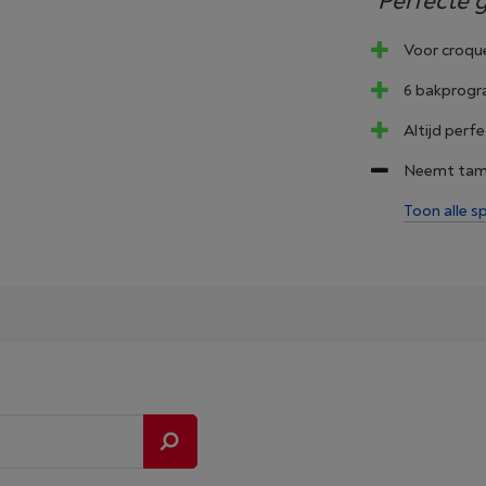
´Perfecte g
Voor croque
6 bakprog
Altijd perf
Neemt tamel
Toon alle sp