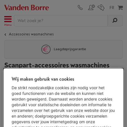
Menu
Accessoires wasmachines
Laagsteprijsgarantie
Scanpart-accessoires wasmachines
(
3
/3)
Wij maken gebruik van cookies
Gerelateerde producten:
De strikt noodzakelijke cookies zijn nodig voor het
goed functioneren van de website en kunnen niet
Accessoires wasmachines
Wpro-accessoires wasmachines
worden geweigerd. Daarnaast worden andere cookies
gebruikt voor statistische doeleinden om informatie te
verzamelen over het gebruik van onze website door jou
en anderen; doelgroepgerichte cookies verzamelen
Weergave
gegevens over jouw internetgedrag om onze