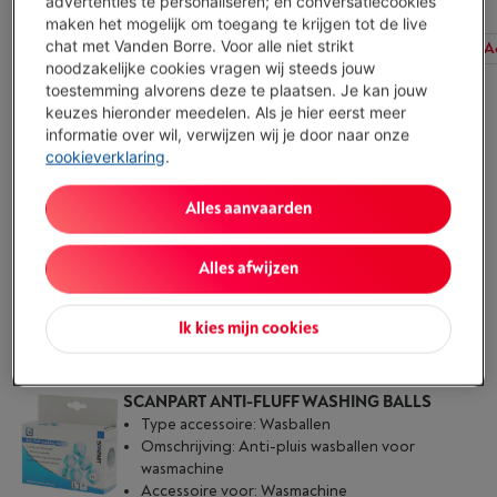
advertenties te personaliseren; en conversatiecookies
maken het mogelijk om toegang te krijgen tot de live
chat met Vanden Borre. Voor alle niet strikt
Alle filters
Beschikbaarheid
Type accessoire
A
noodzakelijke cookies vragen wij steeds jouw
toestemming alvorens deze te plaatsen. Je kan jouw
keuzes hieronder meedelen. Als je hier eerst meer
SCANPART SUPERPOSTION KIT ALU
informatie over wil, verwijzen wij je door naar onze
Type accessoire: Stapelkit
cookieverklaring
.
Accessoire voor: Wasmachine & Droogkast
Ecocheques: Neen
Alles aanvaarden
Beperkt beschikbaar
-
Bekijk voorraad
€ 99,99
Alles afwijzen
Koop nu
Ik kies mijn cookies
Vergelijken
SCANPART ANTI-FLUFF WASHING BALLS
Type accessoire: Wasballen
Omschrijving: Anti-pluis wasballen voor
wasmachine
Accessoire voor: Wasmachine