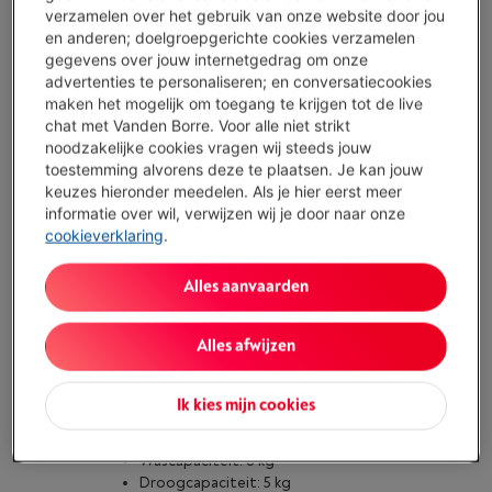
(2)
verzamelen over het gebruik van onze website door jou
en anderen; doelgroepgerichte cookies verzamelen
Type: Inbouw was- droogcombinatie
gegevens over jouw internetgedrag om onze
Wascapaciteit: 7 kg
advertenties te personaliseren; en conversatiecookies
Droogcapaciteit: 4 kg
maken het mogelijk om toegang te krijgen tot de live
Beschikbaar vanaf di. 18 augustus
-
Bekijk voorraad
chat met Vanden Borre. Voor alle niet strikt
noodzakelijke cookies vragen wij steeds jouw
€ 1.599,00
toestemming alvorens deze te plaatsen. Je kan jouw
Inbouwactie
keuzes hieronder meedelen. Als je hier eerst meer
informatie over wil, verwijzen wij je door naar onze
Koop nu
cookieverklaring
.
Vergelijken
Alles aanvaarden
Alles afwijzen
MIELE WT1 - WTD 280 WCS SOFTCARE &
STEAMCARE
(1)
Ik kies mijn cookies
Type: Was-droogcombinatie
Wascapaciteit: 8 kg
Droogcapaciteit: 5 kg