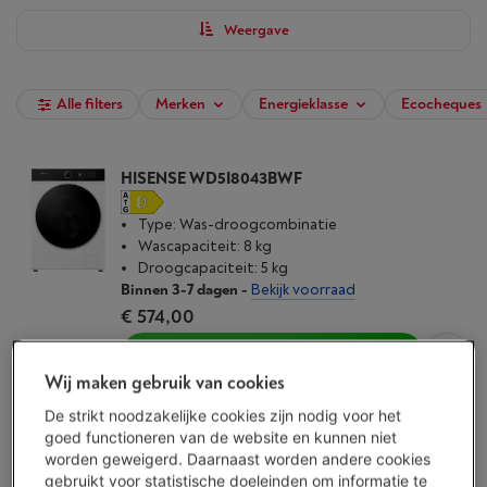
Weergave
Alle filters
Merken
Energieklasse
Ecocheques
HISENSE WD5I8043BWF
Type: Was-droogcombinatie
Wascapaciteit: 8 kg
Droogcapaciteit: 5 kg
Binnen 3-7 dagen
-
Bekijk voorraad
€ 574,00
Koop nu
Wij maken gebruik van cookies
Vergelijken
De strikt noodzakelijke cookies zijn nodig voor het
goed functioneren van de website en kunnen niet
worden geweigerd. Daarnaast worden andere cookies
AEG LWR7676BI - 7000 PROSTEAM
gebruikt voor statistische doeleinden om informatie te