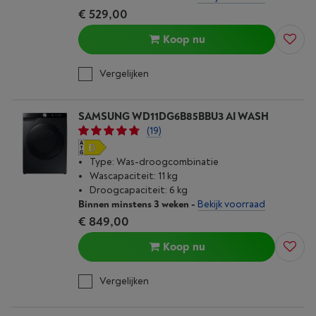
€ 529,00
Koop nu
Vergelijken
SAMSUNG WD11DG6B85BBU3 AI WASH
(19)
Type: Was-droogcombinatie
Wascapaciteit: 11 kg
Droogcapaciteit: 6 kg
Binnen minstens 3 weken
-
Bekijk voorraad
€ 849,00
Koop nu
Vergelijken