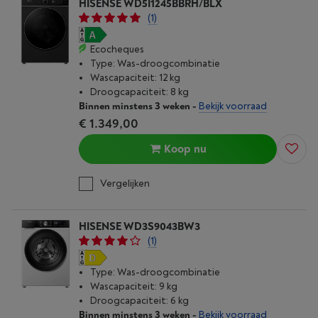
HISENSE WD5I1245BBRH/BLX
(1)
Ecocheques
Type: Was-droogcombinatie
Wascapaciteit: 12 kg
Droogcapaciteit: 8 kg
Binnen minstens 3 weken
-
Bekijk voorraad
€ 1.349,00
Koop nu
Vergelijken
HISENSE WD3S9043BW3
(1)
Type: Was-droogcombinatie
Wascapaciteit: 9 kg
Droogcapaciteit: 6 kg
Binnen minstens 3 weken
-
Bekijk voorraad