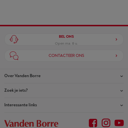
BEL ONS
Open ma. 8 u.
CONTACTEER ONS
Over Vanden Borre
Zoek je iets?
Onze winkels
Akte van Vertrouwen
Interessante links
Je bestellingen
Wie zijn we?
Je herstellingen
Outlet
Sitemap
Herstellingsaanvraag