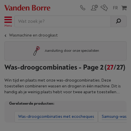
Menu
Wasmachine en droogkast
Aansluiting door onze specialisten
Was-droogcombinaties - Page 2
(
27
/27)
Win tijd en plaats met onze was-droogcombinaties. Deze
toestellen combineren wassen en drogen in één machine. Dit is
handig als je weinig plaats hebt voor twee aparte toestellen.
Optimaliseer het gebruik van de beschikbare ruimte met een alles-
Gerelateerde producten:
in-één-oplossing dankzij dit veelzijdig toestel. We hebben een
selectie met verschillende was- en droogcapaciteiten, om te
voldoen aan de behoeften van alle huishoudens. Verfijn het
Was-droogcombinaties met ecocheques
Samsung-was-d
zoekresultaat aan de hand van onze filters en koop je was-
droogcombinatie vanaf nu bij Vanden Borre.