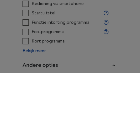
Bediening via smartphone
Startuitstel
Functie inkorting programma
Eco-programma
Kort programma
Bekijk meer
Andere opties
Afneembaar bovenblad
Woolmark-certificatie
Warmwateraansluiting mogelijk
Klanten reviews
Onze trends Haier-wasmachines
5 sterren
Goedkope Haier-wasmachines
Haie