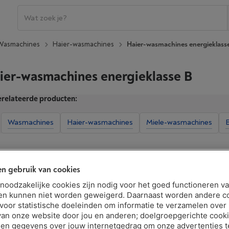
Wasmachines
Haier-wasmachines
Haier-wasmachines energieklass
ier-wasmachines energieklasse B
relateerde producten:
Wasmachines
Haier-wasmachines
Miele-wasmachines
Extra kenmerken tonen
n gebruik van cookies
t noodzakelijke cookies zijn nodig voor het goed functioneren v
en kunnen niet worden geweigerd. Daarnaast worden andere c
 voor statistische doeleinden om informatie te verzamelen over
van onze website door jou en anderen; doelgroepgerichte cook
HAIER HW130-B14387U1DF
en gegevens over jouw internetgedrag om onze advertenties t