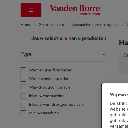
Home
Groot elektro
Wasmachine en droogkast
Jouw selectie:
6
van
6
producten
Ha
Type
Ge
Wasmachine frontlader
Wasmachine toplader
Was-droogcombinatie
Wij make
Inbouw wasmachine
De strik
Inbouw was-droogcombinatie
website 
Mini wasmachine
gebruikt
gebruik 
verzamel