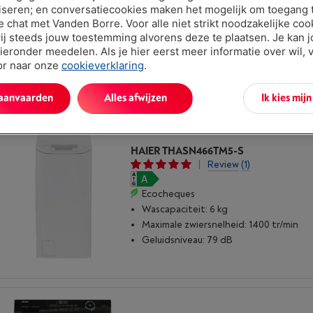
|
Review
(1)
iseren; en conversatiecookies maken het mogelijk om toegang t
ve chat met Vanden Borre. Voor alle niet strikt noodzakelijke coo
Ecocheques
ij steeds jouw toestemming alvorens deze te plaatsen. Je kan 
Wascapaciteit: 13 kg
ieronder meedelen. Als je hier eerst meer informatie over wil, 
Maximale zwiersnelheid: 1400 tr/min
oor naar onze
cookieverklaring
.
Geluidsniveau: 70 dB
 aanvaarden
Alles afwijzen
Ik kies mij
HAIER THASN466TM5-S
|
Review
(1)
Ecocheques
Wascapaciteit: 6 kg
Maximale zwiersnelheid: 1400 tr/min
Geluidsniveau: 79 dB