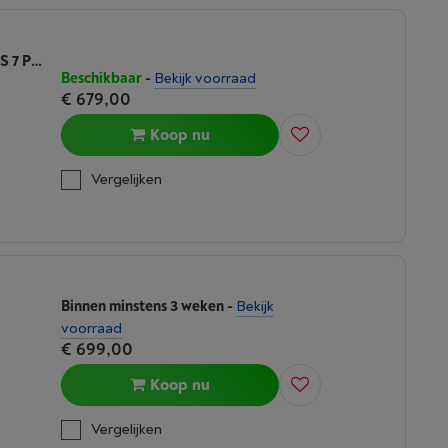
HAIER HW110-B14979EU1 - I-PRO SERIES 7 PLUS
Beschikbaar
-
Bekijk voorraad
€ 679,00
Koop nu
Vergelijken
Binnen minstens 3 weken
-
Bekijk
voorraad
€ 699,00
Koop nu
Vergelijken