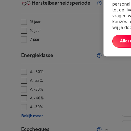
Herstelbaarheidsperiode
personal
tot de li
vragen w
keuzes h
15 jaar
wij je d
10 jaar
7 jaar
Alles
Energieklasse
A -60%
A -55%
A -50%
A -40%
A -30%
Bekijk meer
Ecocheques