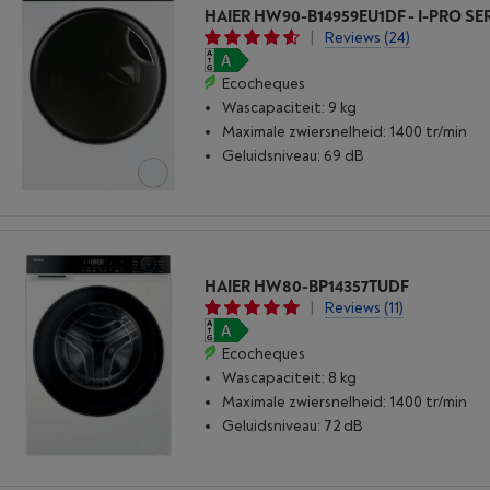
HAIER HW90-B14959EU1DF - I-PRO SER
|
Reviews
(24)
Ecocheques
Wascapaciteit: 9 kg
Maximale zwiersnelheid: 1400 tr/min
Geluidsniveau: 69 dB
HAIER HW80-BP14357TUDF
|
Reviews
(11)
Ecocheques
Wascapaciteit: 8 kg
Maximale zwiersnelheid: 1400 tr/min
Geluidsniveau: 72 dB