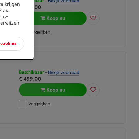
Beschikbaar
-
Bekijk voorraad
e krijgen
€ 699,00
kies
jouw
Koop nu
verwijzen
Vergelijken
n cookies
Beschikbaar
-
Bekijk voorraad
€ 499,00
Koop nu
Vergelijken