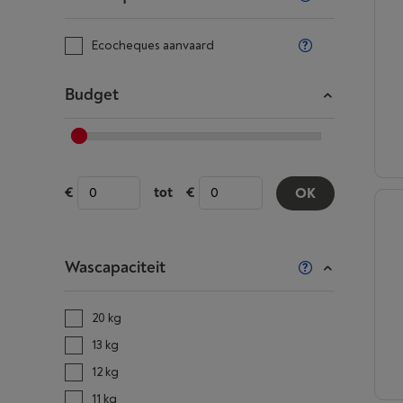
Ecocheques aanvaard
Budget
tot
OK
Wascapaciteit
20 kg
13 kg
12 kg
11 kg