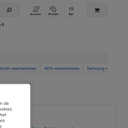
Account
Winkels
Taal
e B
Bosch-wasmachines
AEG-wasmachines
Samsung-wasmachin
an de
ookies
 het
ies
e