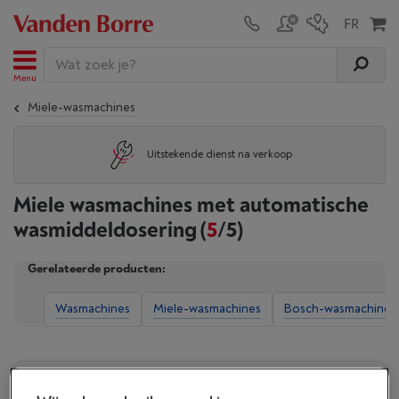
Menu
Miele-wasmachines
Uitstekende dienst na verkoop
Miele wasmachines met automatische
wasmiddeldosering
(
5
/5)
Gerelateerde producten:
Wasmachines
Miele-wasmachines
Bosch-wasmachines
Weergave