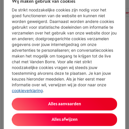
Wij maken gebruik van cookies
De strikt noodzakelijke cookies zijn nodig voor het
Alle filters
Type
Herstelbaarheidsperiode
Ener
goed functioneren van de website en kunnen niet
worden geweigerd. Daarnaast worden andere cookies
gebruikt voor statistische doeleinden om informatie te
verzamelen over het gebruik van onze website door jou
en anderen; doelgroepgerichte cookies verzamelen
MIELE W1 - WWG880 WPS PWASH
gegevens over jouw internetgedrag om onze
(5)
advertenties te personaliseren; en conversatiecookies
maken het mogelijk om toegang te krijgen tot de live
Ecocheques
chat met Vanden Borre. Voor alle niet strikt
Wascapaciteit: 9 kg
noodzakelijke cookies vragen wij steeds jouw
Maximale zwiersnelheid: 1400 tr/min
toestemming alvorens deze te plaatsen. Je kan jouw
Geluidsniveau: 72 dB
keuzes hieronder meedelen. Als je hier eerst meer
Beschikbaar
-
Bekijk voorraad
informatie over wil, verwijzen wij je door naar onze
€ 1.549,00
cookieverklaring
.
Koop nu
Alles aanvaarden
Vergelijken
Alles afwijzen