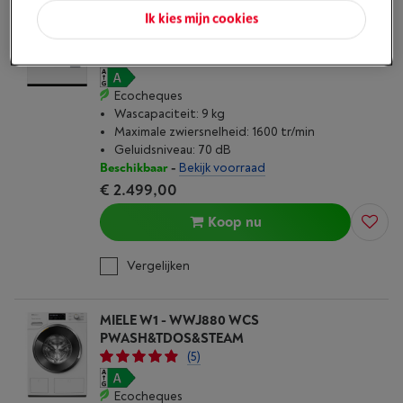
Ik kies mijn cookies
MIELE WQ 1000 WPS NOVA EDITION
(9)
Ecocheques
Wascapaciteit: 9 kg
Maximale zwiersnelheid: 1600 tr/min
Geluidsniveau: 70 dB
Beschikbaar
-
Bekijk voorraad
€ 2.499,00
Koop nu
Vergelijken
MIELE W1 - WWJ880 WCS
PWASH&TDOS&STEAM
(5)
Ecocheques