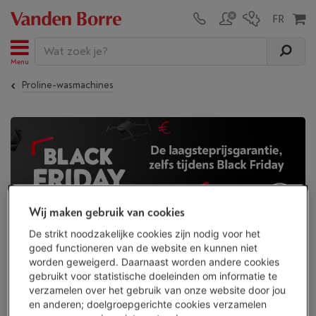
Menu
Proline-wasmachines
Wij maken gebruik van cookies
De strikt noodzakelijke cookies zijn nodig voor het
Proline-wasmachines | Black Friday
goed functioneren van de website en kunnen niet
2026
worden geweigerd. Daarnaast worden andere cookies
gebruikt voor statistische doeleinden om informatie te
verzamelen over het gebruik van onze website door jou
en anderen; doelgroepgerichte cookies verzamelen
De Black Friday deals komen terug vanaf november 2026: mis