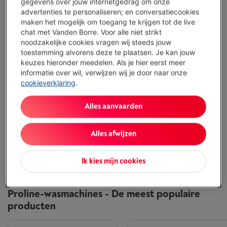
gegevens over jouw internetgedrag om onze
deze kans niet en profiteer van de beste deals op onze
advertenties te personaliseren; en conversatiecookies
producten. In afwachting geniet je bij Vanden Borre heel
maken het mogelijk om toegang te krijgen tot de live
het jaar door van de laagsteprijsgarantie: als je je toestel
chat met Vanden Borre. Voor alle niet strikt
goedkoper vindt, bij ons of elders, betalen we jou het
noodzakelijke cookies vragen wij steeds jouw
verschil terug!
Meer weten
toestemming alvorens deze te plaatsen. Je kan jouw
keuzes hieronder meedelen. Als je hier eerst meer
Proline-wasmachines
informatie over wil, verwijzen wij je door naar onze
cookieverklaring
.
Laagsteprijsgarantie
Alles aanvaarden
Uitstekende dienst na verkoop
Alles afwijzen
Aansluiting door onze specialisten
Ik kies mijn cookies
Proline-wasmachines - De meest populaire
producten