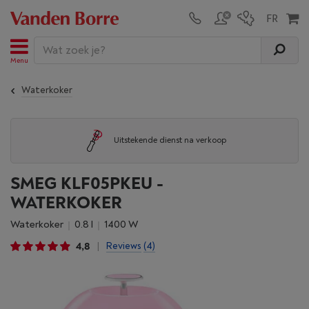
Menu
Waterkoker
De laagsteprijsgarantie
SMEG KLF05PKEU -
WATERKOKER
Waterkoker
0.8 l
1400 W
4,8
Reviews
(4)
|