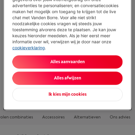
advertenties te personaliseren; en conversatiecookies
Troeven
maken het mogelijk om toegang te krijgen tot de live
Verborgen weerstand
chat met Vanden Borre. Voor alle niet strikt
noodzakelijke cookies vragen wij steeds jouw
Automatische stop aan 100°C
toestemming alvorens deze te plaatsen. Je kan jouw
keuzes hieronder meedelen. Als je hier eerst meer
360° draaibaar
informatie over wil, verwijzen wij je door naar onze
cookieverklaring
.
Geen antikalkfilter
Toon alle specificaties
Alles aanvaarden
Alles afwijzen
Bestaat ook in andere kleuren
Alle
6
kleuren
Ik kies mijn cookies
olen combinaties
Accessoires
Alternatieven
Ons advies