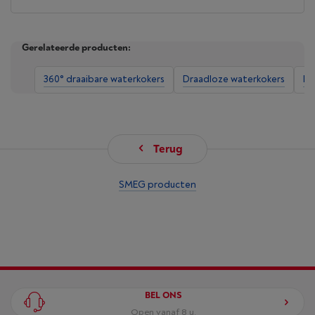
Gerelateerde producten:
360° draaibare waterkokers
Draadloze waterkokers
In
Terug
SMEG producten
BEL ONS
Open vanaf 8 u.