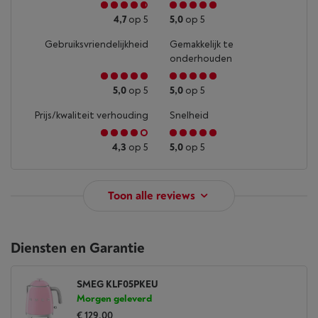
4,7
op 5
5,0
op 5
Gebruiksvriendelijkheid
Gemakkelijk te
onderhouden
5,0
op 5
5,0
op 5
Prijs/kwaliteit verhouding
Snelheid
4,3
op 5
5,0
op 5
Toon alle reviews
Diensten en Garantie
SMEG KLF05PKEU
Morgen geleverd
€ 129,00