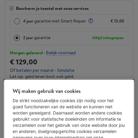
Bescherm je toestel met onze services
4 jaar
garantie met Smart Repair
€ 13,00
2 jaar
garantie
Altijd inbegrepen
Morgen geleverd
-
Bekijk voorraad
€ 129,00
Of
betalen per maand
-
Simulatie
Let op, geld lenen kost ook geld.
Minder dan 10 in stock, bestel nu!
Wij maken gebruik van cookies
Koop nu
De strikt noodzakelijke cookies zijn nodig voor het
goed functioneren van de website en kunnen niet
worden geweigerd. Daarnaast worden andere cookies
Vergelijken
gebruikt voor statistische doeleinden om informatie te
verzamelen over het gebruik van onze website door jou
en anderen; doelgroepgerichte cookies verzamelen
gegevens over jouw internetgedrag om onze