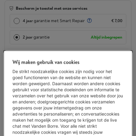
Bescherm je toestel met onze services
4 jaar
garantie met Smart Repair
€ 7,00
2 jaar
garantie
Altijd inbegrepen
Beschikbaar
-
Bekijk voorraad
€ 33,90
Wij maken gebruik van cookies
Minder dan 5 in stock, bestel nu!
De strikt noodzakelijke cookies zijn nodig voor het
goed functioneren van de website en kunnen niet
worden geweigerd. Daarnaast worden andere cookies
Koop nu
gebruikt voor statistische doeleinden om informatie te
verzamelen over het gebruik van onze website door jou
Vergelijken
en anderen; doelgroepgerichte cookies verzamelen
gegevens over jouw internetgedrag om onze
advertenties te personaliseren; en conversatiecookies
maken het mogelijk om toegang te krijgen tot de live
chat met Vanden Borre. Voor alle niet strikt
Troeven
noodzakelijke cookies vragen wij steeds jouw