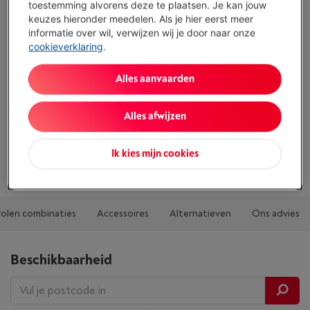
toestemming alvorens deze te plaatsen. Je kan jouw
Grote opening voor gemakkelijke vulling
keuzes hieronder meedelen. Als je hier eerst meer
informatie over wil, verwijzen wij je door naar onze
360° draaibare basis voor meer comfort
cookieverklaring
.
Inhoud perfect voor dagelijks gebruik
Alles aanvaarden
Toon alle specificaties
Alles afwijzen
Bestaat ook in andere kleuren
Ik kies mijn cookies
olen combinaties
Accessoires
Alternatieven
Ons advies
Beschikbaarheid