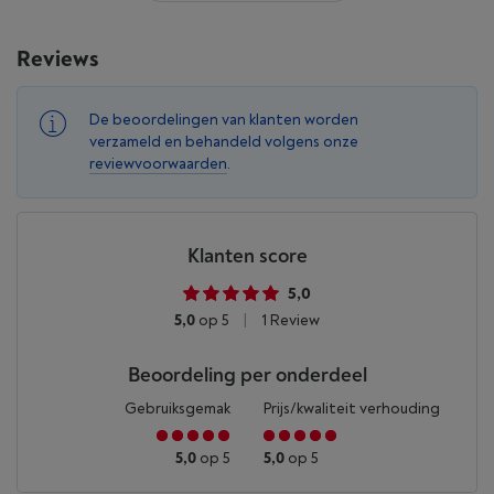
Reviews
De beoordelingen van klanten worden
verzameld en behandeld volgens onze
reviewvoorwaarden
.
Klanten score
5,0
5,0
op 5
|
1 Review
Beoordeling per onderdeel
Gebruiksgemak
Prijs/kwaliteit verhouding
5,0
op 5
5,0
op 5