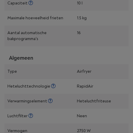
Capaciteit
10 l
Maximale hoeveelheid frieten
1.5 kg
Aantal automatische
16
bakprogramma's
Algemeen
Type
Airfryer
Heteluchttechnologie
RapidAir
Verwarmingselement
Heteluchtfriteuse
Luchtfilter
Neen
Vermogen
2750 W