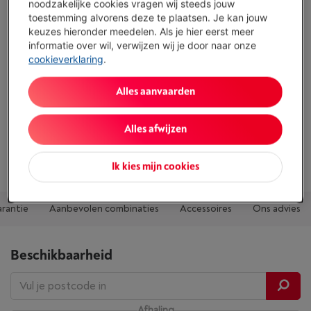
noodzakelijke cookies vragen wij steeds jouw
toestemming alvorens deze te plaatsen. Je kan jouw
keuzes hieronder meedelen. Als je hier eerst meer
Troeven
informatie over wil, verwijzen wij je door naar onze
cookieverklaring
.
Gestapelde manden met kijkglas om ruimte te besparen
op het aanrecht
Alles aanvaarden
6 voorgeprogrammeerde standen en 13 kookmodi
Automatische uitschakeling na 20 minuten
Alles afwijzen
Toon alle specificaties
Ik kies mijn cookies
arantie
Aanbevolen combinaties
Accessoires
Ons advies
Beschikbaarheid
Afhaling