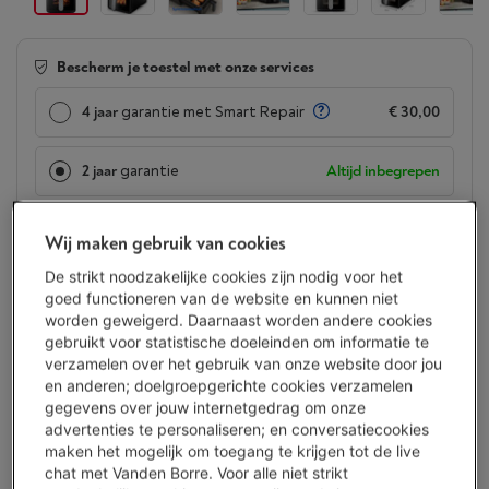
Bescherm je toestel met onze services
4 jaar
garantie met Smart Repair
€ 30,00
2 jaar
garantie
Altijd inbegrepen
Morgen geleverd
-
Bekijk voorraad
Wij maken gebruik van cookies
€ 239,00
De strikt noodzakelijke cookies zijn nodig voor het
Of
betalen per maand
-
Simulatie
goed functioneren van de website en kunnen niet
Let op, geld lenen kost ook geld.
worden geweigerd. Daarnaast worden andere cookies
Minder dan 5 in stock, bestel nu!
gebruikt voor statistische doeleinden om informatie te
verzamelen over het gebruik van onze website door jou
en anderen; doelgroepgerichte cookies verzamelen
Koop nu
gegevens over jouw internetgedrag om onze
advertenties te personaliseren; en conversatiecookies
Vergelijken
maken het mogelijk om toegang te krijgen tot de live
chat met Vanden Borre. Voor alle niet strikt