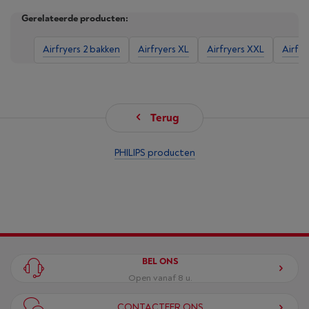
Gerelateerde producten:
Airfryers 2 bakken
Airfryers XL
Airfryers XXL
Airfr
Terug
PHILIPS producten
BEL ONS
Open vanaf 8 u.
CONTACTEER ONS