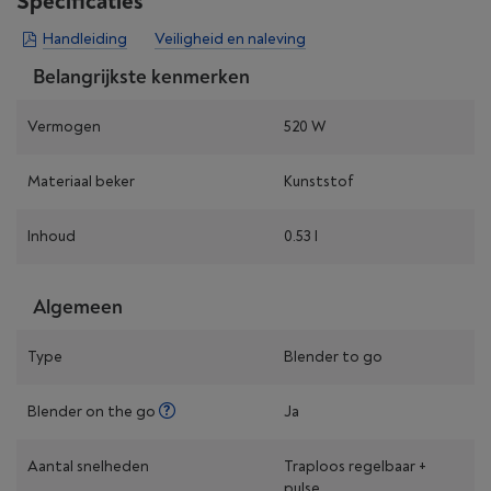
Specificaties
Handleiding
Veiligheid en naleving
Belangrijkste kenmerken
Vermogen
520 W
Materiaal beker
Kunststof
Inhoud
0.53 l
Algemeen
Type
Blender to go
Blender on the go
Ja
Aantal snelheden
Traploos regelbaar +
pulse