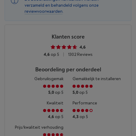
verzameld en behandeld volgens onze
reviewvoorwaarden
.
Klanten score
4,6
4,6
op 5
|
1302 Reviews
Beoordeling per onderdeel
Gebruiksgemak
Gemakkelijk te installeren
5,0
op 5
5,0
op 5
Kwaliteit
Performance
4,6
op 5
4,3
op 5
Prijs/kwaliteit verhouding