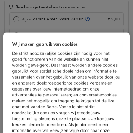
Bescherm je toestel met onze services
4 jaar
garantie met Smart Repair
€ 9,00
2 jaar
garantie
Altijd inbegrepen
Wij maken gebruik van cookies
Beschikbaar
-
Bekijk voorraad
De strikt noodzakelijke cookies zijn nodig voor het
€ 57,00
goed functioneren van de website en kunnen niet
worden geweigerd. Daarnaast worden andere cookies
Minder dan 10 in stock, bestel nu!
gebruikt voor statistische doeleinden om informatie te
verzamelen over het gebruik van onze website door jou
Koop nu
en anderen; doelgroepgerichte cookies verzamelen
gegevens over jouw internetgedrag om onze
advertenties te personaliseren; en conversatiecookies
Vergelijken
maken het mogelijk om toegang te krijgen tot de live
chat met Vanden Borre. Voor alle niet strikt
noodzakelijke cookies vragen wij steeds jouw
toestemming alvorens deze te plaatsen. Je kan jouw
Mengt zelfs bevroren ingrediënten
keuzes hieronder meedelen. Als je hier eerst meer
gelijkmatig
informatie over wil, verwijzen wij je door naar onze