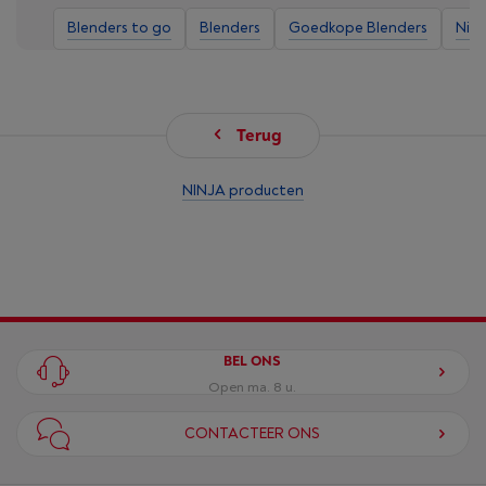
Blenders to go
Blenders
Goedkope Blenders
Ninj
Terug
NINJA producten
BEL ONS
Open ma. 8 u.
CONTACTEER ONS