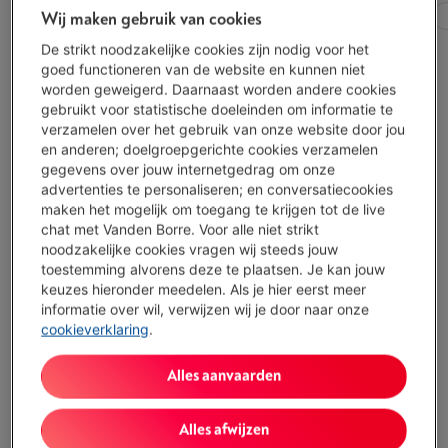
Alle filters
Beschikbaarheid
Schermdiagonaal
Wij maken gebruik van cookies
De strikt noodzakelijke cookies zijn nodig voor het
goed functioneren van de website en kunnen niet
APPLE MACBOOK PRO 14 (2025) M5 | 10/10
worden geweigerd. Daarnaast worden andere cookies
CORES | 24 GB | 1 TB | SILVER
gebruikt voor statistische doeleinden om informatie te
Scherm: 14.2 inch, 3024 x 1964 pixels, Liquid
verzamelen over het gebruik van onze website door jou
Retina XDR
en anderen; doelgroepgerichte cookies verzamelen
Processor: Apple M5
gegevens over jouw internetgedrag om onze
Opslagcapaciteit: 1 TB SSD
advertenties te personaliseren; en conversatiecookies
Morgen geleverd
-
Bekijk voorraad
maken het mogelijk om toegang te krijgen tot de live
€ 2.449,00
chat met Vanden Borre. Voor alle niet strikt
noodzakelijke cookies vragen wij steeds jouw
Koop nu
toestemming alvorens deze te plaatsen. Je kan jouw
keuzes hieronder meedelen. Als je hier eerst meer
informatie over wil, verwijzen wij je door naar onze
Vergelijken
cookieverklaring
.
APPLE MACBOOK PRO 14 (2025) M5 | 10/10
Alles aanvaarden
CORES | 24 GB | 1 TB | SPACE BLACK
Scherm: 14.2 inch, 3024 x 1964 pixels, Liquid
Alles afwijzen
Retina XDR