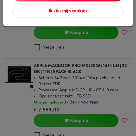
Processor: Apple M5
Opslagcapaciteit: 1 TB SSD
Ik kies mijn cookies
Morgen geleverd
-
Bekijk voorraad
€ 2.449,00
Koop nu
Vergelijken
APPLE MACBOOK PRO M5 (2026) 14 INCH | 32
GB | 1TB | SPACE BLACK
Scherm: 14.2 inch, 3024 x 1964 pixels, Liquid
Retina XDR
Processor: Apple M5-CPU 10 - GPU 10 core
Opslagcapaciteit: 1 TB SSD
Morgen geleverd
-
Bekijk voorraad
€ 2.669,00
Koop nu
Vergelijken