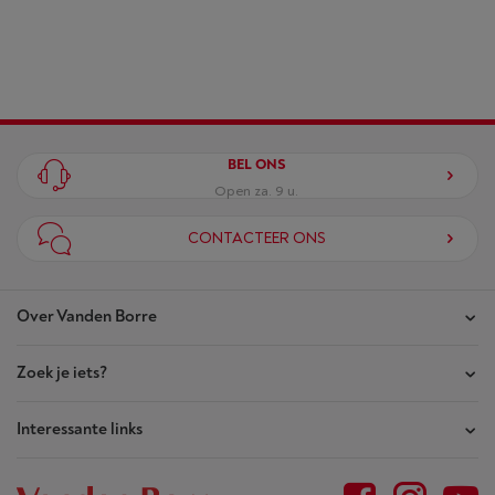
BEL ONS
Open za. 9 u.
CONTACTEER ONS
Over Vanden Borre
Zoek je iets?
Onze winkels
Akte van Vertrouwen
Interessante links
Je bestellingen
Wie zijn we?
Je herstellingen