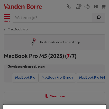
Menu
MacBook Pro
Uitstekende dienst na verkoop
MacBook Pro M5 (2025)
(
7
/7)
Gerelateerde producten:
MacBook Pro
MacBook Pro 16 inch
MacBook Pro M4 (2
Weergave