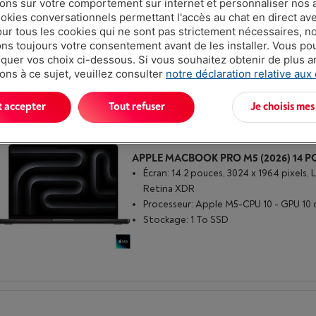
ions sur votre comportement sur internet et personnaliser nos
Retina XDR
ookies conversationnels permettant l'accès au chat en direct a
Processeur: Apple M5
our tous les cookies qui ne sont pas strictement nécessaires, n
s toujours votre consentement avant de les installer. Vous p
Stockage: 1 To SSD
uer vos choix ci-dessous. Si vous souhaitez obtenir de plus 
ons à ce sujet, veuillez consulter
notre déclaration relative aux
t accepter
Tout refuser
Je choisis mes
Écran: 14.2 pouces, 3024 x 1964 pixels, 
Retina XDR
Processeur: Apple M5-CPU 10 - GPU 10 
Stockage: 1 To SSD