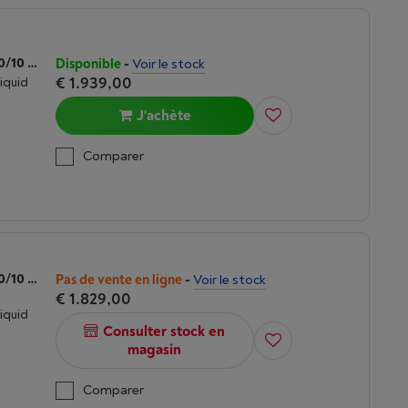
APPLE MACBOOK PRO 14 (2025) M5 | 10/10 CORES | 16 GO | 1 TO | NOIR SIDERAL
Disponible
-
Voir le stock
€ 1.939,00
Liquid
J'achète
Comparer
APPLE MACBOOK PRO 14 (2025) M5 | 10/10 CORES | 16 GO | 512 GO | NOIR SIDERAL
Pas de vente en ligne
-
Voir le stock
€ 1.829,00
Liquid
Consulter stock en
magasin
Comparer