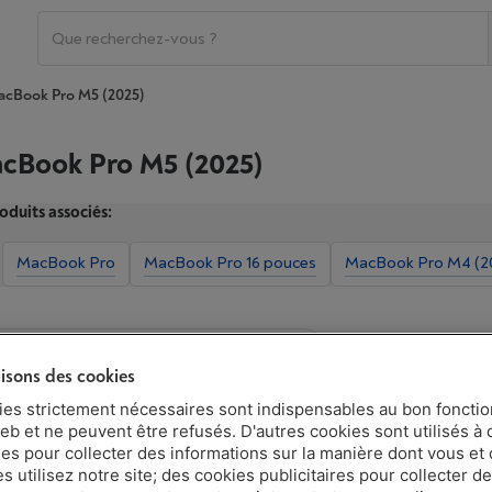
cBook Pro M5 (2025)
cBook Pro M5 (2025)
oduits associés:
MacBook Pro
MacBook Pro 16 pouces
MacBook Pro M4 (2
Montrer d'autres caractéristiques
lisons des cookies
ies strictement nécessaires sont indispensables au bon fonct
eb et ne peuvent être refusés. D'autres cookies sont utilisés à 
ues pour collecter des informations sur la manière dont vous et 
 utilisez notre site; des cookies publicitaires pour collecter d
Écran: 14.2 pouces, 3024 x 1964 pixels, 