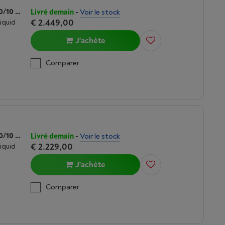
APPLE MACBOOK PRO 14 (2025) M5 | 10/10 CORES | 24 GO | 1 TO | NOIR SIDERAL
Livré demain
-
Voir le stock
€ 2.449,00
Liquid
J'achète
Comparer
APPLE MACBOOK PRO 14 (2025) M5 | 10/10 CORES | 16 GO | 1 TO | ARGENT
Livré demain
-
Voir le stock
€ 2.229,00
Liquid
J'achète
Comparer