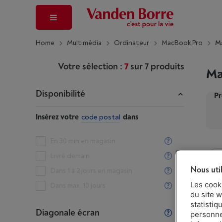
Home
Multimédia
Ordinateur
MacBook Pro
Ma
Votre sélection :
7
sur
7
produits
Ma
Disponibilité
Pr
Insérez votre
code postal
dans
En 30 min en magasin
Livré demain
Nous uti
Dans 1 à 2 jours en magasin
Les cook
Dans max. 10 jours
du site w
statistiq
Diagonale écran
personnes