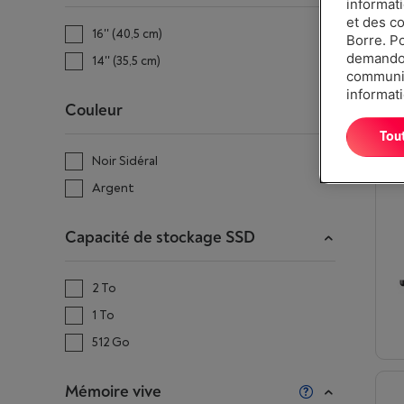
informat
et des c
16'' (40,5 cm)
Borre. P
demandon
14'' (35,5 cm)
communiq
informati
Couleur
Tou
Noir Sidéral
Argent
Capacité de stockage SSD
2 To
1 To
512 Go
Mémoire vive