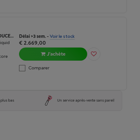
APPLE MACBOOK PRO M5 (2026) 14 POUCES | 32 GO | 1TO | ARGENT
Délai >3 sem.
-
Voir le stock
€ 2.669,00
Liquid
J'achète
core
Comparer
 plus bas
Un service après-vente sans pareil