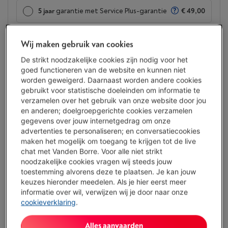
5 jaar
garantie met Service Plus-garantie
€ 49,00
2 jaar
garantie
Altijd inbegrepen
Wij maken gebruik van cookies
De strikt noodzakelijke cookies zijn nodig voor het
Binnen minstens 3 weken
-
Bekijk voorraad
goed functioneren van de website en kunnen niet
€ 99,00
worden geweigerd. Daarnaast worden andere cookies
gebruikt voor statistische doeleinden om informatie te
Of
betalen per maand
-
Simulatie
verzamelen over het gebruik van onze website door jou
Let op, geld lenen kost ook geld.
en anderen; doelgroepgerichte cookies verzamelen
gegevens over jouw internetgedrag om onze
Koop nu
advertenties te personaliseren; en conversatiecookies
maken het mogelijk om toegang te krijgen tot de live
Vergelijken
chat met Vanden Borre. Voor alle niet strikt
noodzakelijke cookies vragen wij steeds jouw
toestemming alvorens deze te plaatsen. Je kan jouw
keuzes hieronder meedelen. Als je hier eerst meer
informatie over wil, verwijzen wij je door naar onze
Troeven
cookieverklaring
.
Een oppervlak van 27 inch en een verversingssnelheid van
120hz bieden een ruime en comfortabele werkruimte voor
Alles aanvaarden