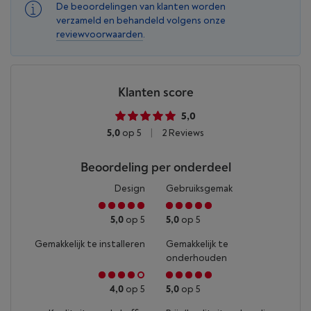
De beoordelingen van klanten worden
verzameld en behandeld volgens onze
reviewvoorwaarden
.
Klanten score
5,0
5,0
op 5
|
2 Reviews
Beoordeling per onderdeel
Design
Gebruiksgemak
5,0
op 5
5,0
op 5
Gemakkelijk te installeren
Gemakkelijk te
onderhouden
4,0
op 5
5,0
op 5