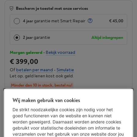
Bescherm je toestel met onze services
4 jaar
garantie met Smart Repair
€ 45,00
2 jaar
garantie
Altijd inbegrepen
Morgen geleverd
-
Bekijk voorraad
€ 399,00
Of
betalen per maand
-
Simulatie
Let op, geld lenen kost ook geld.
Minder dan 10 in stock, bestel nu!
Koop nu
Wij maken gebruik van cookies
De strikt noodzakelijke cookies zijn nodig voor het
Vergelijken
goed functioneren van de website en kunnen niet
worden geweigerd. Daarnaast worden andere cookies
gebruikt voor statistische doeleinden om informatie te
verzamelen over het gebruik van onze website door jou