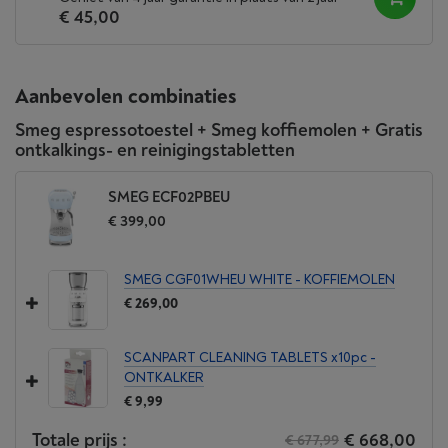
€ 45,00
Aanbevolen combinaties
Smeg espressotoestel + Smeg koffiemolen + Gratis
ontkalkings- en reinigingstabletten
SMEG ECF02PBEU
€ 399,00
SMEG CGF01WHEU WHITE - KOFFIEMOLEN
€ 269,00
SCANPART CLEANING TABLETS x10pc -
ONTKALKER
€ 9,99
Totale prijs :
€ 668,00
€ 677,99