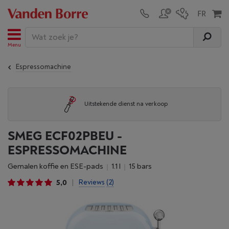
Menu
Espressomachine
Uitstekende dienst na verkoop
SMEG ECF02PBEU -
ESPRESSOMACHINE
Gemalen koffie en ESE-pads
1.1 l
15 bars
5,0
Reviews
(2)
|