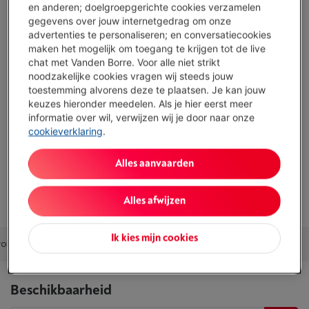
en anderen; doelgroepgerichte cookies verzamelen
Troeven
gegevens over jouw internetgedrag om onze
advertenties te personaliseren; en conversatiecookies
Type: Klassieke espresso
maken het mogelijk om toegang te krijgen tot de live
chat met Vanden Borre. Voor alle niet strikt
Koffietype: Gemalen koffie en ESE-pads
noodzakelijke cookies vragen wij steeds jouw
Temperatuurregeling: Ja
toestemming alvorens deze te plaatsen. Je kan jouw
keuzes hieronder meedelen. Als je hier eerst meer
Toon alle specificaties
informatie over wil, verwijzen wij je door naar onze
cookieverklaring
.
Bestaat ook in andere kleuren
Alles aanvaarden
Alle
5
kleuren
Alles afwijzen
Ik kies mijn cookies
olen combinaties
Accessoires
Alternatieven
Ons advies
Beschikbaarheid