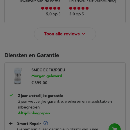
Kwaliteit van de koffie
Prijs/kwaliteit verhouding
5,0
op 5
5,0
op 5
Toon alle reviews
Diensten en Garantie
SMEG ECF02PBEU
Morgen geleverd
€ 399,00
2 jaar wettelijke garantie
2 jaar wettelijke garantie: werkuren en wisselstukken
inbegrepen.
Altijd inbegrepen
Smart Repair
Geniet van 4 jaar garantie in plaats van 2 jaar