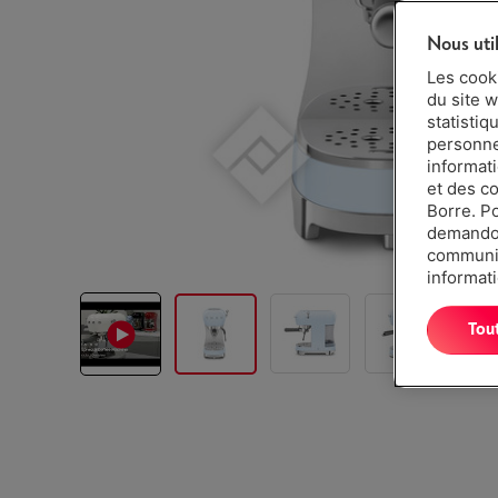
Nous uti
Les cook
du site w
statistiq
personnes
informat
et des c
Borre. P
demandon
communiq
informati
Tou