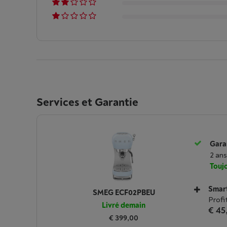
Services et Garantie
Garan
2 ans
Toujo
Smar
SMEG ECF02PBEU
Profi
Livré demain
€ 45
€ 399,00