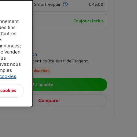
de garantie avec Smart Repair
€ 45,00
de garantie
Toujours inclus
ionnement
des fins
d'autres
n
-
Voir le stock
es
00
 annonces;
vec Vanden
r mois
-
Simulation
ous
mprunter de l'argent coûte aussi de l'argent.
ouvez nous
amples
en stock, commandez vite !
 cookies
.
J'achète
 cookies
Comparer