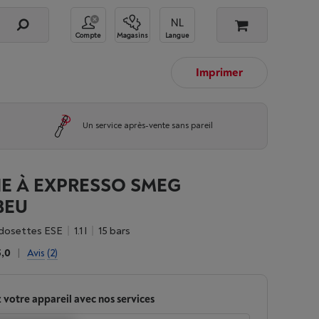
Compte
Magasins
Langue
Imprimer
Un service après-vente sans pareil
E À EXPRESSO SMEG
BEU
 dosettes ESE
1.1 l
15 bars
5,0
|
Avis
(2)
 votre appareil avec nos services