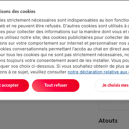
4 ans
lisons des cookies
2 ans
ies strictement nécessaires sont indispensables au bon fonct
eb et ne peuvent être refusés. D'autres cookies sont utilisés à 
ues pour collecter des informations sur la manière dont vous et 
Livré demai
 utilisez notre site; des cookies publicitaires pour collecter d
€ 399,
ions sur votre comportement sur internet et personnaliser nos
ookies conversationnels permettant l'accès au chat en direct a
Ou
payer pa
our tous les cookies qui ne sont pas strictement nécessaires, n
Attention, e
s toujours votre consentement avant de les installer. Vous p
uer vos choix ci-dessous. Si vous souhaitez obtenir de plus 
Moins de 10 
ons à ce sujet, veuillez consulter
notre déclaration relative aux
t accepter
Tout refuser
Je choisis mes
Atouts