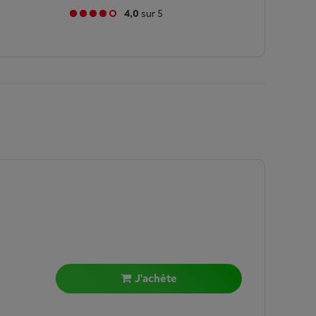
4,0
sur 5
J'achète