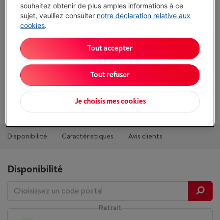
souhaitez obtenir de plus amples informations à ce
Comparer
sujet, veuillez consulter
notre déclaration relative aux
cookies
.
Tout accepter
Atouts
Tout refuser
Description: Fourchette à goufres en inox
Afficher toutes les caractéristiques
Je choisis mes cookies
Disponibilité
Caractéristiques
Avis clients
Disponibilité
Retrait