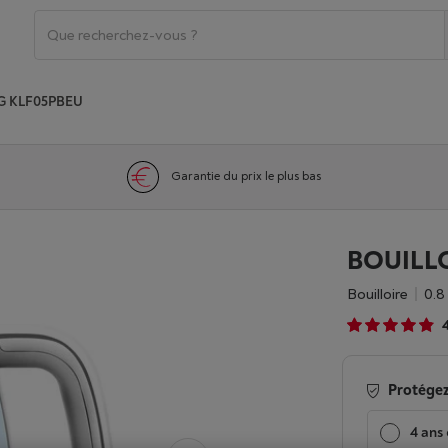
G KLF05PBEU
Garantie du prix le plus bas
BOUILL
Bouilloire
0.8 
Protégez
4 ans