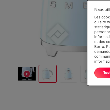
Nous uti
Les cook
du site w
statistiq
personnes
informat
et des c
Borre. P
demandon
communiq
informati
Tou