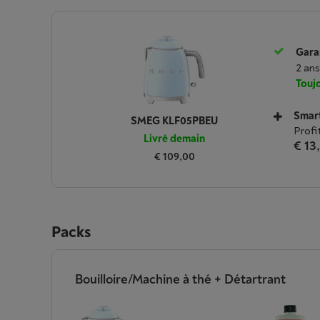
Garan
2 ans
Toujo
Smar
SMEG KLF05PBEU
Profi
Livré demain
€ 13
€ 109,00
Packs
Bouilloire/Machine à thé + Détartrant