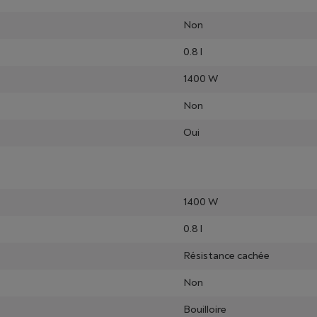
Non
0.8 l
1400 W
Non
Oui
1400 W
0.8 l
Résistance cachée
Non
Bouilloire