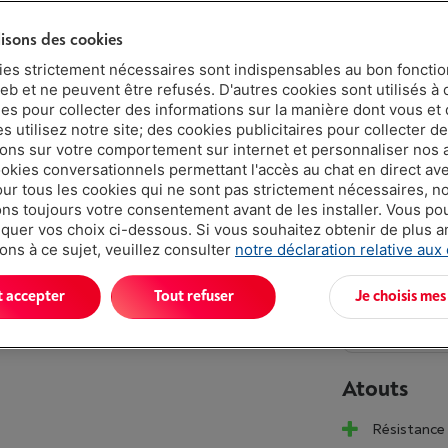
lisons des cookies
2 ans
ies strictement nécessaires sont indispensables au bon fonct
Livré demai
eb et ne peuvent être refusés. D'autres cookies sont utilisés à 
ues pour collecter des informations sur la manière dont vous et 
€ 109,
 utilisez notre site; des cookies publicitaires pour collecter d
Ou
payer pa
ions sur votre comportement sur internet et personnaliser nos
ookies conversationnels permettant l'accès au chat en direct a
Attention, e
our tous les cookies qui ne sont pas strictement nécessaires, n
Moins de 5 e
s toujours votre consentement avant de les installer. Vous p
uer vos choix ci-dessous. Si vous souhaitez obtenir de plus 
ons à ce sujet, veuillez consulter
notre déclaration relative aux
t accepter
Tout refuser
Je choisis mes
Atouts
Résistance