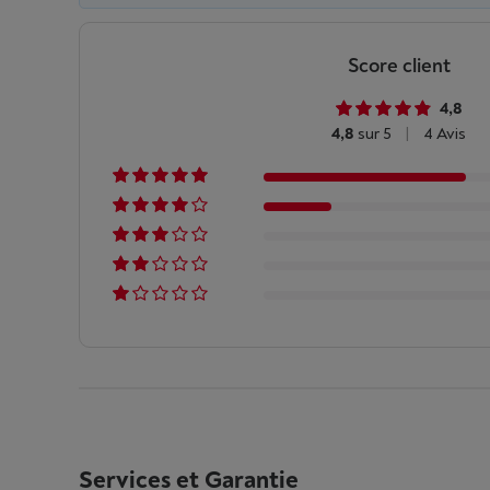
Score client
4,8
4,8
sur 5
|
4 Avis
Services et Garantie