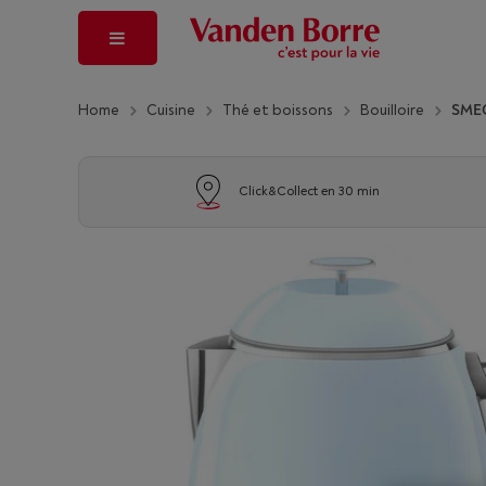
Home
Cuisine
Thé et boissons
Bouilloire
SME
Click&Collect en 30 min