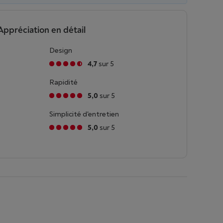
Appréciation en détail
Design
4,7
sur 5
Rapidité
5,0
sur 5
Simplicité d'entretien
5,0
sur 5