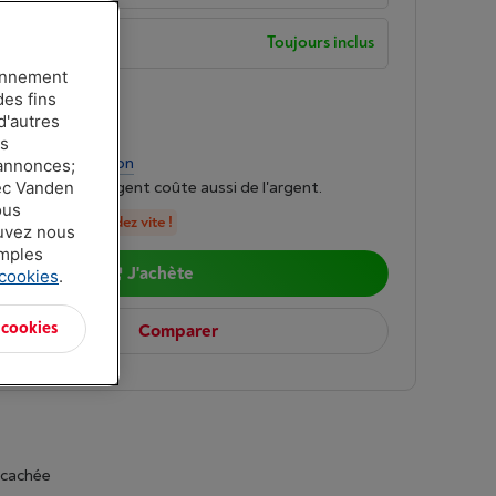
de garantie
Toujours inclus
ionnement
n
-
Voir le stock
des fins
d'autres
00
es
r mois
-
Simulation
 annonces;
vec Vanden
mprunter de l'argent coûte aussi de l'argent.
ous
n stock, commandez vite !
ouvez nous
amples
J'achète
 cookies
.
 cookies
Comparer
 cachée