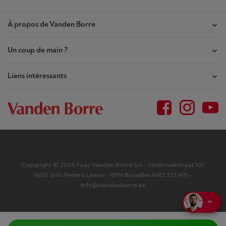
À propos de Vanden Borre
Un coup de main ?
Nos magasins
Contrat de Confiance
Liens intéressants
Mes commandes
Qui sommes-nous ?
Mes réparations
Outlet
Plan du site
Demande de réparation
BtoB
Conditions générales
Résilier mon achat
Jobs
Privacy
Garantie du prix le plus bas
Blog
Déclaration d'accessibilité
Copyright © 2026 Fnac Vanden Borre SA - Slesbroekstraat 101,
Questions fréquentes
1600 Sint-Pieters-Leeuw - RPM Bruxelles 0412.723.419 -
Vanden Borre Kitchen
Je choisis mes cookies
info@vandenborre.be
Livraison
Fnac.be
Carte cadeau
Prenez rendez-vous en magasin
Modes de paiement