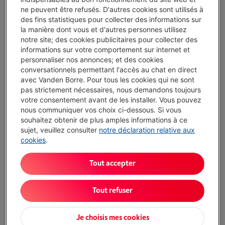
ne peuvent être refusés. D'autres cookies sont utilisés à
des fins statistiques pour collecter des informations sur
Protégez votre appareil avec nos services
la manière dont vous et d'autres personnes utilisez
notre site; des cookies publicitaires pour collecter des
4 ans
de garantie avec Smart Repair
€ 35,00
informations sur votre comportement sur internet et
personnaliser nos annonces; et des cookies
conversationnels permettant l'accès au chat en direct
2 ans
de garantie
Toujours inclus
avec Vanden Borre. Pour tous les cookies qui ne sont
pas strictement nécessaires, nous demandons toujours
Livré demain
-
Voir le stock
votre consentement avant de les installer. Vous pouvez
nous communiquer vos choix ci-dessous. Si vous
€ 297,00
souhaitez obtenir de plus amples informations à ce
Ou
payer par mois
-
Simulation
sujet, veuillez consulter
notre déclaration relative aux
Attention, emprunter de l'argent coûte aussi de l'argent.
cookies
.
Moins de 5 en stock, commandez vite !
Tout accepter
J'achète
Tout refuser
Comparer
Je choisis mes cookies