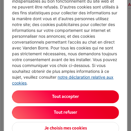
indispensables au bon fonctionnement du site web et
Tous les filtres
Type massage
Zone du corps
A
ne peuvent être refusés. D'autres cookies sont utilisés à
des fins statistiques pour collecter des informations sur
la manière dont vous et d'autres personnes utilisez
notre site; des cookies publicitaires pour collecter des
THERABODY THERAGUN SENSE BLACK
informations sur votre comportement sur internet et
(12)
personnaliser nos annonces; et des cookies
Type de massage: Percussion
conversationnels permettant l'accès au chat en direct
Zone du corps: Tout le corps
avec Vanden Borre. Pour tous les cookies qui ne sont
Alimentation: Batterie rechargeable
pas strictement nécessaires, nous demandons toujours
Livré demain
-
Voir le stock
votre consentement avant de les installer. Vous pouvez
€ 299,00
nous communiquer vos choix ci-dessous. Si vous
souhaitez obtenir de plus amples informations à ce
J'achète
sujet, veuillez consulter
notre déclaration relative aux
cookies
.
Comparer
Tout accepter
THERABODY THERAGUN MINI 3
Type de massage: Percussion
Tout refuser
Zone du corps: Tout le corps
Alimentation: USB
Livré demain
-
Voir le stock
Je choisis mes cookies