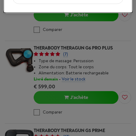
€ 179,00
J'achète
Comparer
THERABODY THERAGUN G6 PRO PLUS
(7)
Type de massage: Percussion
Zone du corps: Tout le corps
Alimentation: Batterie rechargeable
Livré demain
-
Voir le stock
€ 599,00
J'achète
Comparer
THERABODY THERAGUN G5 PRIME