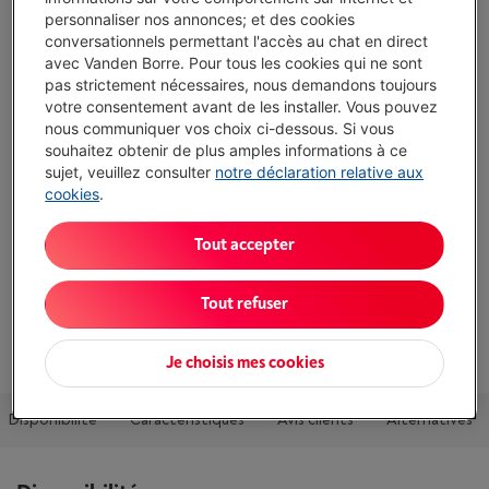
personnaliser nos annonces; et des cookies
Comparer
conversationnels permettant l'accès au chat en direct
avec Vanden Borre. Pour tous les cookies qui ne sont
pas strictement nécessaires, nous demandons toujours
votre consentement avant de les installer. Vous pouvez
nous communiquer vos choix ci-dessous. Si vous
Atouts
souhaitez obtenir de plus amples informations à ce
sujet, veuillez consulter
notre déclaration relative aux
Couleur: Cyan
cookies
.
Afficher toutes les caractéristiques
Tout accepter
Existe également dans d'autres couleurs
Tout refuser
Voir
5
couleurs
Je choisis mes cookies
Disponibilité
Caractéristiques
Avis clients
Alternatives