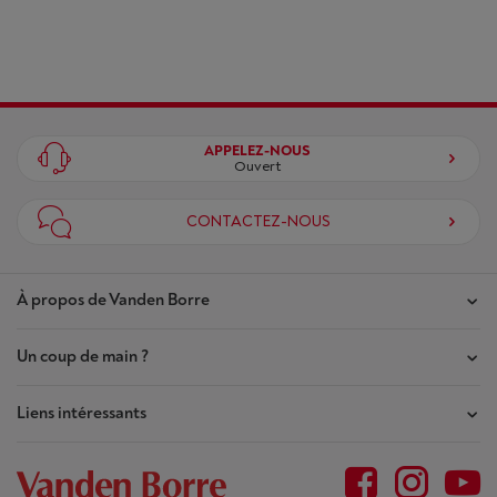
APPELEZ-NOUS
Ouvert
CONTACTEZ-NOUS
À propos de Vanden Borre
Un coup de main ?
Nos magasins
Contrat de Confiance
Liens intéressants
Mes commandes
Qui sommes-nous ?
Mes réparations
Outlet
Plan du site