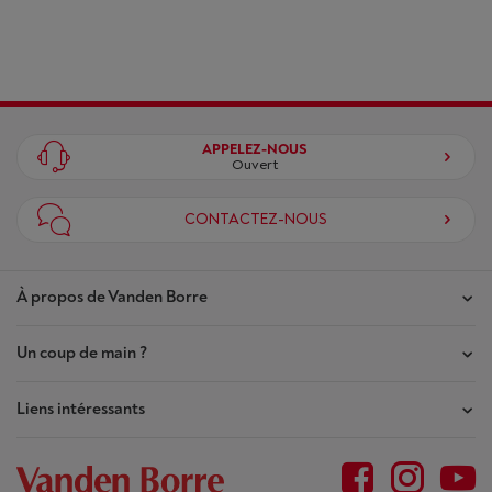
APPELEZ-NOUS
Ouvert
CONTACTEZ-NOUS
À propos de Vanden Borre
Un coup de main ?
Nos magasins
Contrat de Confiance
Liens intéressants
Mes commandes
Qui sommes-nous ?
Mes réparations
Outlet
Plan du site