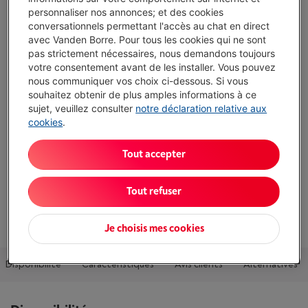
personnaliser nos annonces; et des cookies
Comparer
conversationnels permettant l'accès au chat en direct
avec Vanden Borre. Pour tous les cookies qui ne sont
pas strictement nécessaires, nous demandons toujours
votre consentement avant de les installer. Vous pouvez
nous communiquer vos choix ci-dessous. Si vous
Atouts
souhaitez obtenir de plus amples informations à ce
sujet, veuillez consulter
notre déclaration relative aux
Couleur: Magenta
cookies
.
Afficher toutes les caractéristiques
Tout accepter
Existe également dans d'autres couleurs
Tout refuser
Voir
5
couleurs
Je choisis mes cookies
Disponibilité
Caractéristiques
Avis clients
Alternatives