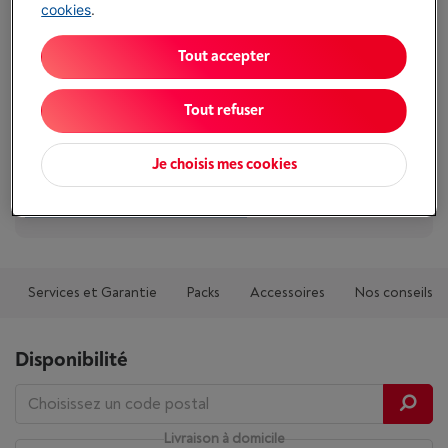
Plus d'infos
cookies
.
Tout accepter
Atouts
Volume congélateur: 278 l
Tout refuser
Alarme température: Oui, sonore et visuelle
Je choisis mes cookies
Système froid congélateur: No Frost
Afficher toutes les caractéristiques
Services et Garantie
Packs
Accessoires
Nos conseils
Disponibilité
Livraison à domicile