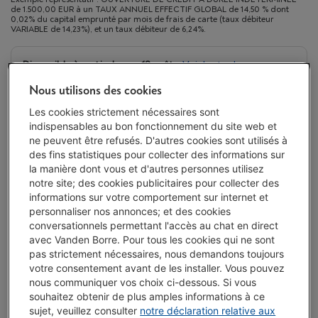
de 1.500,00 EUR à un TAUX ANNUEL EFFECTIF GLOBAL de 14,50 % dont
0,02% du capital emprunté par mois de frais de carte (taux débiteur
VARIABLE de 14,23%), et un taux débiteur de 6,24%.
Disponible à partir du mar. 18 août
-
Voir le stock
€ 1.499,00
Nous utilisons des cookies
Ou 24 mensualités de € 66,63 -
Plus d'infos
Les cookies strictement nécessaires sont
Taux débiteur 6,24%, Coût du crédit € 100,12
indispensables au bon fonctionnement du site web et
ne peuvent être refusés. D'autres cookies sont utilisés à
J'achète
des fins statistiques pour collecter des informations sur
la manière dont vous et d'autres personnes utilisez
notre site; des cookies publicitaires pour collecter des
Comparer
informations sur votre comportement sur internet et
personnaliser nos annonces; et des cookies
conversationnels permettant l'accès au chat en direct
avec Vanden Borre. Pour tous les cookies qui ne sont
Vanden Borre Life Gros électro
pas strictement nécessaires, nous demandons toujours
votre consentement avant de les installer. Vous pouvez
Prolongez la durée de vie de vos appareils avec un seul
nous communiquer vos choix ci-dessous. Si vous
abonnement
souhaitez obtenir de plus amples informations à ce
Ce produit serait couvert
15 ans
après votre achat.
sujet, veuillez consulter
notre déclaration relative aux
€ 14,99
/ mois