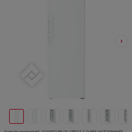
Exemple représentatif : OUVERTURE DE CRÉDIT À DURÉE INDÉTERMINÉE