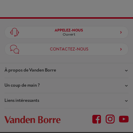
APPELEZ-NOUS
Ouvert
CONTACTEZ-NOUS
À propos de Vanden Borre
Un coup de main ?
Nos magasins
Contrat de Confiance
Liens intéressants
Mes commandes
Qui sommes-nous ?
Mes réparations
Outlet
Plan du site
Demande de réparation
BtoB
Conditions générales