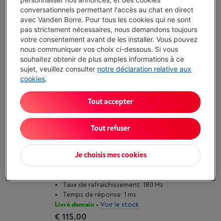
conversationnels permettant l'accès au chat en direct
Écochèques
avec Vanden Borre. Pour tous les cookies qui ne sont
Technologie d'écran: IPS
pas strictement nécessaires, nous demandons toujours
Taux de rafraîchissement: 200 Hz
votre consentement avant de les installer. Vous pouvez
Temps de réponse: 0.5 ms
nous communiquer vos choix ci-dessous. Si vous
Livré demain
-
Voir le stock
souhaitez obtenir de plus amples informations à ce
€ 115,00
sujet, veuillez consulter
notre déclaration relative aux
J'achète
cookies
.
Tout accepter
Comparer
Tout refuser
MSI MAG 242C 24 POUCES
(1)
Je choisis mes cookies
Écochèques
Technologie d'écran: VA
Taux de rafraîchissement: 180 Hz
Temps de réponse: 1 ms
Livré demain
-
Voir le stock
€ 115,00