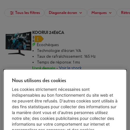
Tous les filtres
Diagonale écran
Marques
Rétr
KOORUI 24E6CA
Écochèques
Technologie d'écran: VA
Taux de rafraîchissement: 165 Hz
Temps de réponse: 1 ms
Livré demain
-
Voir le stock
€ 129,00
Nous utilisons des cookies
J'achète
Les cookies strictement nécessaires sont
indispensables au bon fonctionnement du site web et
Comparer
ne peuvent être refusés. D'autres cookies sont utilisés à
des fins statistiques pour collecter des informations sur
la manière dont vous et d'autres personnes utilisez
MSI MAG 244F
notre site; des cookies publicitaires pour collecter des
(1)
informations sur votre comportement sur internet et
personnaliser nos annonces; et des cookies