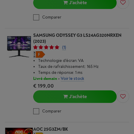
J'achète
Comparer
SAMSUNG ODYSSEY G3 LS24AG320NRXEN
(2023)
(1)
Technologie d'écran: VA
Taux de rafraîchissement: 165 Hz
Temps de réponse: 1 ms
Livré demain
-
Voir le stock
€ 199,00
J'achète
Comparer
AOC 25G3ZM/BK