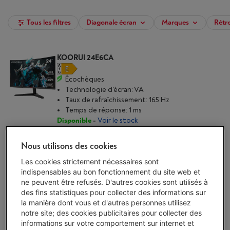
Tous les filtres
Diagonale écran
Marques
Rétr
KOORUI 24E6CA
Écochèques
Technologie d'écran: VA
Taux de rafraîchissement: 165 Hz
Temps de réponse: 1 ms
Disponible
-
Voir le stock
€ 129,00
Nous utilisons des cookies
J'achète
Les cookies strictement nécessaires sont
indispensables au bon fonctionnement du site web et
Comparer
ne peuvent être refusés. D'autres cookies sont utilisés à
des fins statistiques pour collecter des informations sur
la manière dont vous et d'autres personnes utilisez
MSI MAG 244F
notre site; des cookies publicitaires pour collecter des
(1)
informations sur votre comportement sur internet et