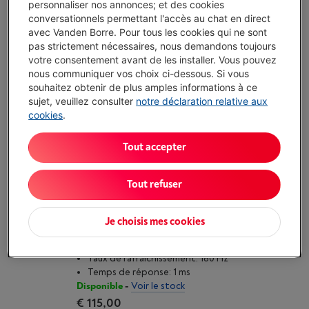
personnaliser nos annonces; et des cookies
Écochèques
conversationnels permettant l'accès au chat en direct
Technologie d'écran: IPS
avec Vanden Borre. Pour tous les cookies qui ne sont
Taux de rafraîchissement: 200 Hz
pas strictement nécessaires, nous demandons toujours
Temps de réponse: 0.5 ms
votre consentement avant de les installer. Vous pouvez
Disponible
-
Voir le stock
nous communiquer vos choix ci-dessous. Si vous
€ 115,00
souhaitez obtenir de plus amples informations à ce
sujet, veuillez consulter
notre déclaration relative aux
J'achète
cookies
.
Comparer
Tout accepter
Tout refuser
MSI MAG 242C 24 POUCES
(1)
Je choisis mes cookies
Écochèques
Technologie d'écran: VA
Taux de rafraîchissement: 180 Hz
Temps de réponse: 1 ms
Disponible
-
Voir le stock
€ 115,00