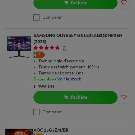
J'achète
Comparer
SAMSUNG ODYSSEY G3 LS24AG320NRXEN
(2023)
(1)
Technologie d'écran: VA
Taux de rafraîchissement: 165 Hz
Temps de réponse: 1 ms
Disponible
-
Voir le stock
€ 199,00
J'achète
Comparer
AOC 25G3ZM/BK