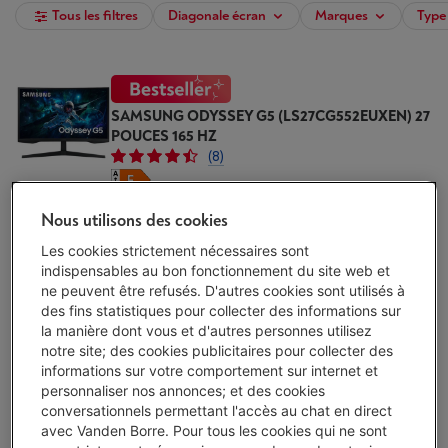
Tous les filtres
Diagonale écran
Marques
Type 
SAMSUNG ODYSSEY G5 (LS27CG552EUXEN) 27
POUCES 165 HZ
(8)
Technologie d'écran: VA
Nous utilisons des cookies
Taux de rafraîchissement: 165 Hz
Temps de réponse: 1 ms
Les cookies strictement nécessaires sont
Disponible
-
Voir le stock
indispensables au bon fonctionnement du site web et
€ 179,00
ne peuvent être refusés. D'autres cookies sont utilisés à
des fins statistiques pour collecter des informations sur
J'achète
la manière dont vous et d'autres personnes utilisez
notre site; des cookies publicitaires pour collecter des
Comparer
informations sur votre comportement sur internet et
personnaliser nos annonces; et des cookies
conversationnels permettant l'accès au chat en direct
KOORUI 24E6CA
avec Vanden Borre. Pour tous les cookies qui ne sont