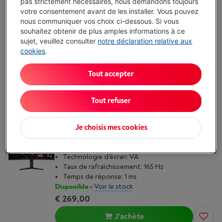
pas strictement nécessaires, nous demandons toujours
votre consentement avant de les installer. Vous pouvez
Écochèques
nous communiquer vos choix ci-dessous. Si vous
Technologie d'écran: VA
souhaitez obtenir de plus amples informations à ce
Taux de rafraîchissement: 165 Hz
sujet, veuillez consulter
notre déclaration relative aux
Temps de réponse: 1 ms
cookies
.
Disponible
-
Voir le stock
€ 129,00
Tout accepter
J'achète
Tout refuser
Comparer
Je choisis mes cookies
KOORUI 34E6UC
Technologie d'écran: VA
Taux de rafraîchissement: 165 Hz
Temps de réponse: 1 ms
Disponible
-
Voir le stock
€ 269,00
J'achète