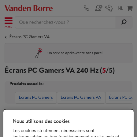
Menu
Écrans PC Gamers VA
Un service après-vente sans pareil
Écrans PC Gamers VA 240 Hz
(
5
/5)
Produits associés:
Écrans PC Gamers
Écrans PC Gamers VA
Écrans PC Gam
Nous utilisons des cookies
Affichage
Les cookies strictement nécessaires sont
indispensables au bon fonctionnement du site web et