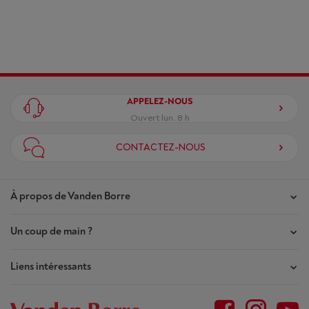
APPELEZ-NOUS
Ouvert lun. 8 h
CONTACTEZ-NOUS
À propos de Vanden Borre
Un coup de main ?
Nos magasins
Contrat de Confiance
Liens intéressants
Mes commandes
Qui sommes-nous ?
Mes réparations
Outlet