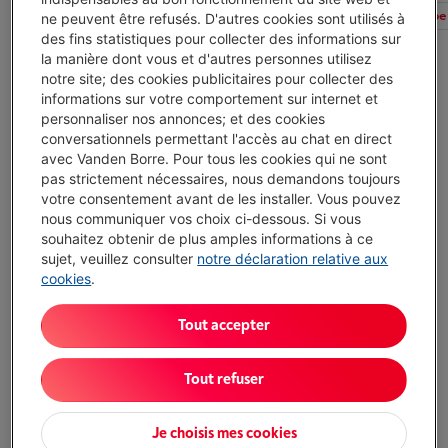
Tous les filtres
Diagonale écran
Marques
Type 
ne peuvent être refusés. D'autres cookies sont utilisés à
des fins statistiques pour collecter des informations sur
la manière dont vous et d'autres personnes utilisez
notre site; des cookies publicitaires pour collecter des
AOC 25G3ZM/BK
informations sur votre comportement sur internet et
personnaliser nos annonces; et des cookies
Écochèques
conversationnels permettant l'accès au chat en direct
Technologie d'écran: VA
avec Vanden Borre. Pour tous les cookies qui ne sont
Taux de rafraîchissement: 240 Hz
pas strictement nécessaires, nous demandons toujours
Temps de réponse: 0.5 ms
votre consentement avant de les installer. Vous pouvez
Disponible
-
Voir le stock
nous communiquer vos choix ci-dessous. Si vous
€ 148,00
souhaitez obtenir de plus amples informations à ce
sujet, veuillez consulter
notre déclaration relative aux
J'achète
cookies
.
Comparer
Tout accepter
MSI MPG 346CQRF X24
Tout refuser
Technologie d'écran: VA
Je choisis mes cookies
Taux de rafraîchissement: 240 Hz