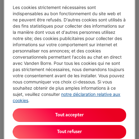
Les cookies strictement nécessaires sont
PROLINE UFZ171
indispensables au bon fonctionnement du site web et
(15)
ne peuvent être refusés. D'autres cookies sont utilisés à
des fins statistiques pour collecter des informations sur
Volume congélateur: 168 l
la manière dont vous et d'autres personnes utilisez
Dimensions (HxLxP): 142.6 x 54.4 x 57.1 cm
notre site; des cookies publicitaires pour collecter des
Système froid congélateur: Statique
informations sur votre comportement sur internet et
Disponible
-
Voir le stock
personnaliser nos annonces; et des cookies
€ 299,00
conversationnels permettant l'accès au chat en direct
avec Vanden Borre. Pour tous les cookies qui ne sont
J'achète
pas strictement nécessaires, nous demandons toujours
votre consentement avant de les installer. Vous pouvez
Comparer
nous communiquer vos choix ci-dessous. Si vous
souhaitez obtenir de plus amples informations à ce
sujet, veuillez consulter
notre déclaration relative aux
BEKO RFNM200E40WN
cookies
.
(8)
Tout accepter
Volume congélateur: 177 l
Dimensions (HxLxP): 145.7 x 54 x 57.5 cm
Tout refuser
Système froid congélateur: No Frost