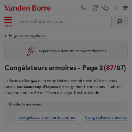
Menu
Frigo et congélateur
Réparation à domicile par nos techniciens
Congélateurs armoires - Page 2
(
87
/87)
La
forme allongée
d’un congélateur armoire est idéale si vous
n’avez
pas beaucoup d’espace
de rangement chez vous. Il fait en
moyenne entre 60 et 70 cm de large. Il est doté de
compartiments pratiques
qui vous permettent de stocker
Produits associés:
facilement vos
aliments congelés
. Trouvez votre congélateur
armoire grâce aux filtres.
Congélateurs armoires Liebherr
Congélateurs armoires a
Vous souhaitez payer votre congélateur écologique avec des
écochèques
en magasin (papier et électroniques) ou lors de la