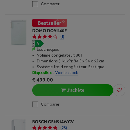
Comparer
DOMO DO91140F
(1)
Écochèques
Volume congélateur: 80 l
Dimensions (HxLxP): 84.5 x 54 x 62 cm
Système froid congélateur: Statique
Disponible
-
Voir le stock
€ 499,00
J'achète
Comparer
BOSCH GSN51AWCV
(28)