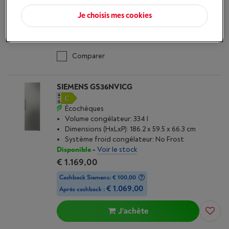
Délai >3 sem.
-
Voir le stock
€ 499,00
Je choisis mes cookies
J'achète
Comparer
SIEMENS GS36NVICG
Écochèques
Volume congélateur: 334 l
Dimensions (HxLxP): 186.2 x 59.5 x 66.3 cm
Système froid congélateur: No Frost
Disponible
-
Voir le stock
€ 1.169,00
Cashback Siemens: € 100,00
€ 1.069,00
Après cashback :
J'achète