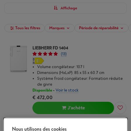
livraison à domicile ? C'est possible ! Attention : lors de la livraison
à domicile, vous pouvez pa
yer uniquement avec des éco-chèques
Affichage
électroniques.
Tous les filtres
Marques
Période de réparabilité
LIEBHERR FD 1404
(13)
Volume congélateur: 107 l
Dimensions (HxLxP): 85 x 55 x 60.7 cm
Système froid congélateur: Formation réduite
de givre
Disponible
-
Voir le stock
€ 472,00
J'achète
Comparer
Nous utilisons des cookies