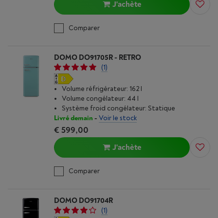
J'achète
Comparer
DOMO DO91705R - RETRO
(1)
Volume réfrigérateur: 162 l
Volume congélateur: 44 l
Système froid congélateur: Statique
Livré demain
-
Voir le stock
€ 599,00
J'achète
Comparer
DOMO DO91704R
(1)