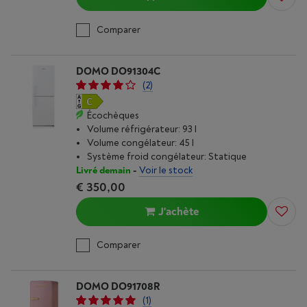
Comparer
DOMO DO91304C
(2)
Écochèques
Volume réfrigérateur: 93 l
Volume congélateur: 45 l
Système froid congélateur: Statique
Livré demain
-
Voir le stock
€ 350,00
J'achète
Comparer
DOMO DO91708R
(1)