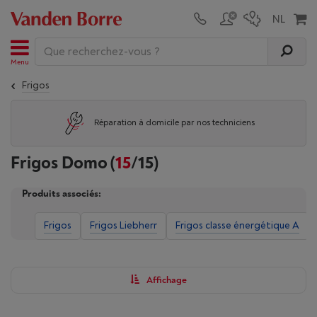
Menu
Frigos
Réparation à domicile par nos techniciens
Frigos Domo
(
15
/15)
Produits associés:
Frigos
Frigos Liebherr
Frigos classe énergétique A
Affichage