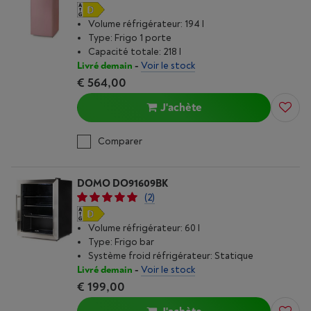
Volume réfrigérateur: 194 l
Type: Frigo 1 porte
Capacité totale: 218 l
Livré demain
-
Voir le stock
€ 564,00
J'achète
Comparer
DOMO DO91609BK
(2)
Volume réfrigérateur: 60 l
Type: Frigo bar
Système froid réfrigérateur: Statique
Livré demain
-
Voir le stock
€ 199,00