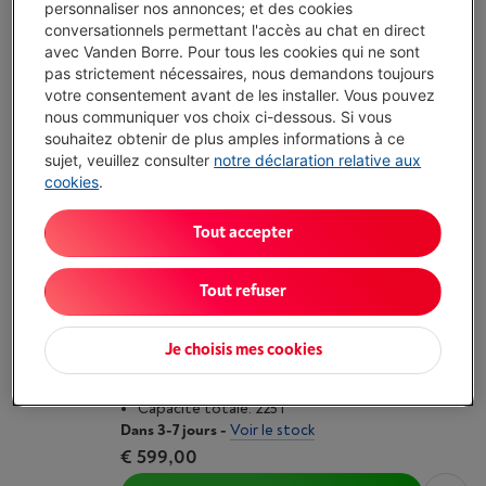
personnaliser nos annonces; et des cookies
Écochèques
conversationnels permettant l'accès au chat en direct
Volume réfrigérateur: 93 l
avec Vanden Borre. Pour tous les cookies qui ne sont
Volume congélateur: 45 l
pas strictement nécessaires, nous demandons toujours
Système froid congélateur: Statique
votre consentement avant de les installer. Vous pouvez
Livré demain
-
Voir le stock
nous communiquer vos choix ci-dessous. Si vous
€ 399,00
souhaitez obtenir de plus amples informations à ce
sujet, veuillez consulter
notre déclaration relative aux
J'achète
cookies
.
Comparer
Tout accepter
Tout refuser
DOMO DO91709R
(1)
Je choisis mes cookies
Volume réfrigérateur: 225 l
Type: Frigo 1 porte
Capacité totale: 225 l
Dans 3-7 jours
-
Voir le stock
€ 599,00