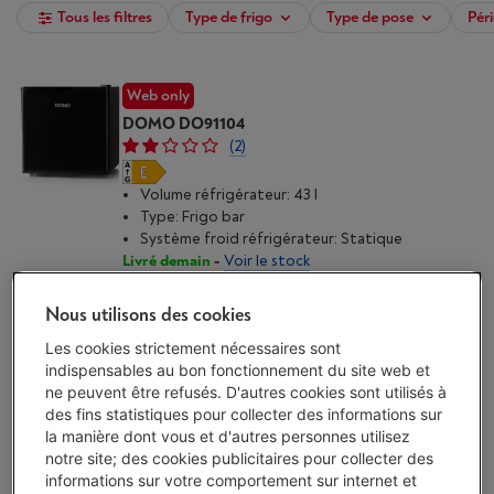
Tous les filtres
Type de frigo
Type de pose
Péri
Web only
DOMO DO91104
(2)
Volume réfrigérateur: 43 l
Type: Frigo bar
Système froid réfrigérateur: Statique
Livré demain
-
Voir le stock
€ 149,00
Nous utilisons des cookies
J'achète
Les cookies strictement nécessaires sont
indispensables au bon fonctionnement du site web et
Comparer
ne peuvent être refusés. D'autres cookies sont utilisés à
des fins statistiques pour collecter des informations sur
la manière dont vous et d'autres personnes utilisez
DOMO DO91306C
notre site; des cookies publicitaires pour collecter des
(5)
informations sur votre comportement sur internet et