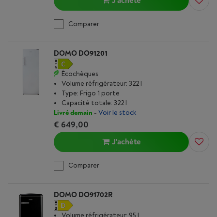
J'achète
Comparer
DOMO DO91201
Écochèques
Volume réfrigérateur: 322 l
Type: Frigo 1 porte
Capacité totale: 322 l
Livré demain
-
Voir le stock
€ 649,00
J'achète
Comparer
DOMO DO91702R
Volume réfrigérateur: 95 l