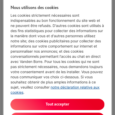
Exemple représentatif : OUVERTURE DE CRÉDIT À DURÉE INDÉTERMINÉE
Nous utilisons des cookies
de 1.500,00 EUR à un TAUX ANNUEL EFFECTIF GLOBAL de 14,50 % dont
0,02% du capital emprunté par mois de frais de carte (taux débiteur
Les cookies strictement nécessaires sont
VARIABLE de 14,23%), et un taux débiteur de 6,24%.
indispensables au bon fonctionnement du site web et
ne peuvent être refusés. D'autres cookies sont utilisés à
Protégez votre appareil avec nos services
des fins statistiques pour collecter des informations sur
la manière dont vous et d'autres personnes utilisez
5 ans
de garantie avec Garantie Service Plus
€ 89,00
notre site; des cookies publicitaires pour collecter des
informations sur votre comportement sur internet et
personnaliser nos annonces; et des cookies
conversationnels permettant l'accès au chat en direct
2 ans
de garantie
Toujours inclus
avec Vanden Borre. Pour tous les cookies qui ne sont
pas strictement nécessaires, nous demandons toujours
Délai >3 sem.
-
Voir le stock
votre consentement avant de les installer. Vous pouvez
nous communiquer vos choix ci-dessous. Si vous
€ 499,00
souhaitez obtenir de plus amples informations à ce
Ou 10 mensualités de € 51,35 -
Plus d'infos
sujet, veuillez consulter
notre déclaration relative aux
Taux débiteur 6,24%, Coût du crédit € 14,50
cookies
.
J'achète
Tout accepter