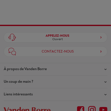
APPELEZ-NOUS
Ouvert
CONTACTEZ-NOUS
À propos de Vanden Borre
Un coup de main ?
Nos magasins
Contrat de Confiance
Liens intéressants
Mes commandes
Qui sommes-nous ?
Mes réparations
Outlet
Plan du site