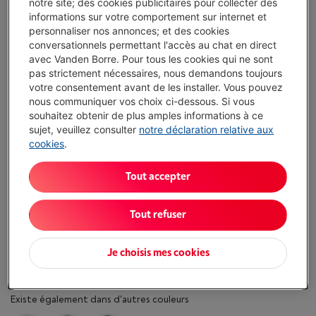
notre site; des cookies publicitaires pour collecter des
€ 89,00
informations sur votre comportement sur internet et
personnaliser nos annonces; et des cookies
conversationnels permettant l'accès au chat en direct
J'achète
avec Vanden Borre. Pour tous les cookies qui ne sont
pas strictement nécessaires, nous demandons toujours
Comparer
votre consentement avant de les installer. Vous pouvez
nous communiquer vos choix ci-dessous. Si vous
souhaitez obtenir de plus amples informations à ce
sujet, veuillez consulter
notre déclaration relative aux
cookies
.
Atouts
Tout accepter
Taille d'écran maximale: 11 "
Couleur: Vert
Tout refuser
Modèle compatible: Apple iPad Air 11 (M2)
Afficher toutes les caractéristiques
Je choisis mes cookies
Existe également dans d'autres couleurs