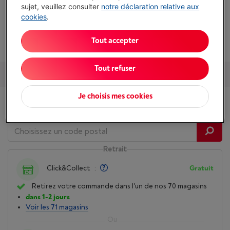
sujet, veuillez consulter
notre déclaration relative aux
Pas de chargeur automatique de documents (ADF)
cookies
.
Afficher toutes les caractéristiques
Tout accepter
Tout refuser
Services et Garantie
Packs
Accessoires
Nos conseils
Je choisis mes cookies
Disponibilité
Retrait
Click&Collect
:
Gratuit
Retirez votre commande dans l'un de nos 70 magasins
dans 1-2 jours
Voir les 71 magasins