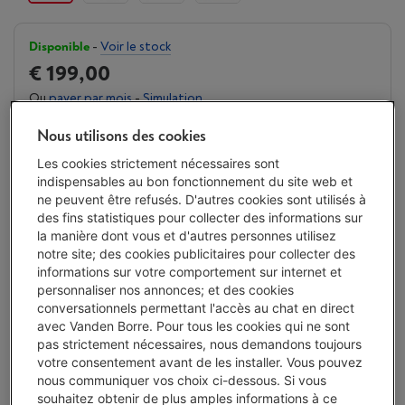
Disponible
-
Voir le stock
€ 199,00
Ou
payer par mois
-
Simulation
Attention, emprunter de l'argent coûte aussi de l'argent.
Nous utilisons des cookies
J'achète
Les cookies strictement nécessaires sont
indispensables au bon fonctionnement du site web et
Comparer
ne peuvent être refusés. D'autres cookies sont utilisés à
des fins statistiques pour collecter des informations sur
la manière dont vous et d'autres personnes utilisez
notre site; des cookies publicitaires pour collecter des
informations sur votre comportement sur internet et
Atouts
personnaliser nos annonces; et des cookies
conversationnels permettant l'accès au chat en direct
Jusqu'à 90 % d'économie sur les coûts d'impression
avec Vanden Borre. Pour tous les cookies qui ne sont
pas strictement nécessaires, nous demandons toujours
Grande capacité d'impression sans remplacement
votre consentement avant de les installer. Vous pouvez
fréquent des cartouches
nous communiquer vos choix ci-dessous. Si vous
Impression sans fil via l'application mobile
souhaitez obtenir de plus amples informations à ce