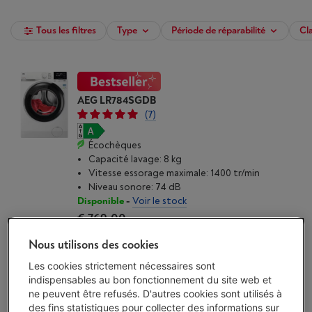
Tous les filtres
Type
Période de réparabilité
Cl
AEG LR784SGDB
(7)
Écochèques
Capacité lavage: 8 kg
Vitesse essorage maximale: 1400 tr/min
Niveau sonore: 74 dB
Disponible
-
Voir le stock
€ 769,00
J'achète
Nous utilisons des cookies
Les cookies strictement nécessaires sont
Comparer
indispensables au bon fonctionnement du site web et
ne peuvent être refusés. D'autres cookies sont utilisés à
des fins statistiques pour collecter des informations sur