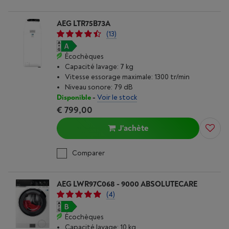
AEG LTR75B73A
(13)
Écochèques
Capacité lavage: 7 kg
Vitesse essorage maximale: 1300 tr/min
Niveau sonore: 79 dB
Disponible
-
Voir le stock
€ 799,00
J'achète
Comparer
AEG LWR97C068 - 9000 ABSOLUTECARE
(4)
Écochèques
Capacité lavage: 10 kg