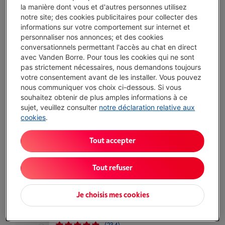
la manière dont vous et d'autres personnes utilisez
notre site; des cookies publicitaires pour collecter des
AEG LR87Q066 8000 - POWERCARE -
informations sur votre comportement sur internet et
AUTODOSE
personnaliser nos annonces; et des cookies
(79)
conversationnels permettant l'accès au chat en direct
avec Vanden Borre. Pour tous les cookies qui ne sont
Écochèques
pas strictement nécessaires, nous demandons toujours
Capacité lavage: 10 kg
votre consentement avant de les installer. Vous pouvez
Vitesse essorage maximale: 1600 tr/min
nous communiquer vos choix ci-dessous. Si vous
Niveau sonore: 72 dB
souhaitez obtenir de plus amples informations à ce
Disponible
-
Voir le stock
sujet, veuillez consulter
notre déclaration relative aux
€ 1.199,00
cookies
.
J'achète
Tout accepter
Comparer
Tout refuser
Je choisis mes cookies
AEG LR87UC966 - 8000 POWERCARE -
UNIVERSALDOSE