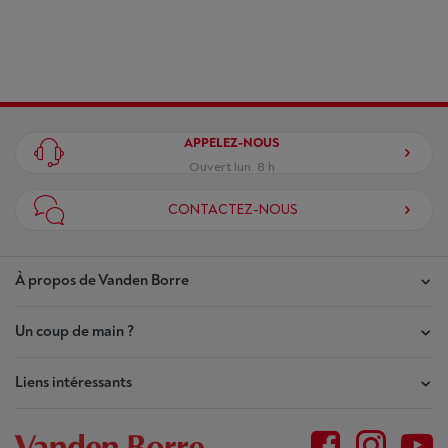
APPELEZ-NOUS
Ouvert lun. 8 h
CONTACTEZ-NOUS
À propos de Vanden Borre
Un coup de main ?
Nos magasins
Contrat de Confiance
Liens intéressants
Mes commandes
Qui sommes-nous ?
Mes réparations
Outlet
Plan du site