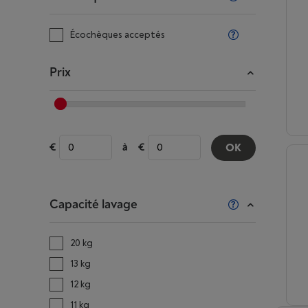
Écochèques acceptés
Prix
à
OK
Capacité lavage
20 kg
13 kg
12 kg
11 kg