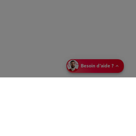
Besoin d'aide ?
Partagez votre
sélection
Envoyez votre
sélection en
magasin
Laissez-nous un message
Prenez rendez-
vous en magasin