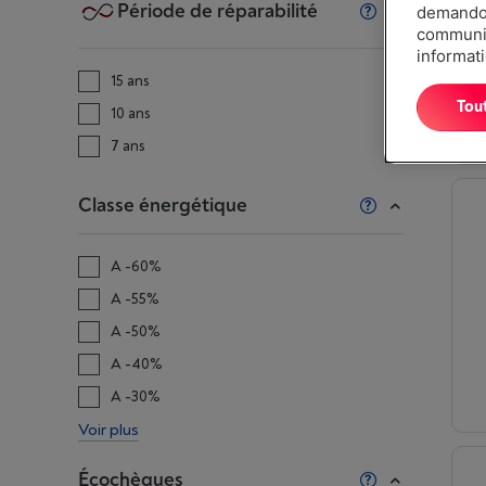
Période de réparabilité
demandon
communiq
informati
15 ans
Tou
10 ans
7 ans
Classe énergétique
A -60%
A -55%
A -50%
A -40%
A -30%
Voir plus
Écochèques