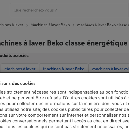
hines à laver
Machines à laver Beko
Machines à laver Beko classe
chines à laver Beko classe énergétique
oduits associés:
Machines à laver
Machines à laver Beko
Machines à laver Mi
lisons des cookies
ies strictement nécessaires sont indispensables au bon fonct
Montrer d'autres caractéristiques
eb et ne peuvent être refusés. D'autres cookies sont utilisés à 
ues pour collecter des informations sur la manière dont vous et 
 utilisez notre site; des cookies publicitaires pour collecter d
ions sur votre comportement sur internet et personnaliser nos
BEKO BM3WFT3941B
ookies conversationnels permettant l'accès au chat en direct a
|
Avis
(26)
our tous les cookies qui ne sont pas strictement nécessaires, n