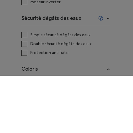
Moteur inverter
Sécurité dégâts des eaux
Simple sécurité dégâts des eaux
Double sécurité dégâts des eaux
Protection antifuite
Coloris
Noir
Blanc
Gris
Facilité d'utilisation
Nos tendances Machines à laver Beko