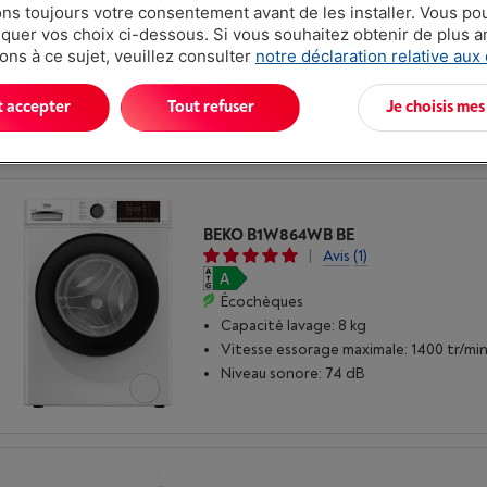
s toujours votre consentement avant de les installer. Vous p
uer vos choix ci-dessous. Si vous souhaitez obtenir de plus 
Écochèques
ons à ce sujet, veuillez consulter
notre déclaration relative aux
Capacité lavage: 9 kg
Vitesse essorage maximale: 1400 tr/mi
Niveau sonore: 75 dB
t accepter
Tout refuser
Je choisis mes
BEKO B1W864WB BE
|
Avis
(1)
Écochèques
Capacité lavage: 8 kg
Vitesse essorage maximale: 1400 tr/mi
Niveau sonore: 74 dB