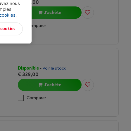
€ 436,00
ouvez nous
amples
J'achète
 cookies
.
n
Comparer
 cookies
Disponible
-
Voir le stock
€ 329,00
J'achète
n
Comparer