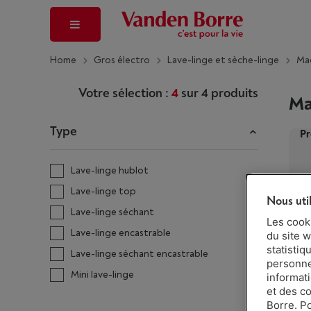
Home
Gros électro
Lave-linge et sèche-linge
Mac
Votre sélection :
4
sur
4
produits
Ma
Type
Pr
Lave-linge hublot
Lave-linge top
Nous uti
Lave-linge séchant
Les cook
Lave-linge encastrable
du site w
statistiq
Lave-linge séchant encastrable
personnes
Mini lave-linge
informat
et des c
Borre. P