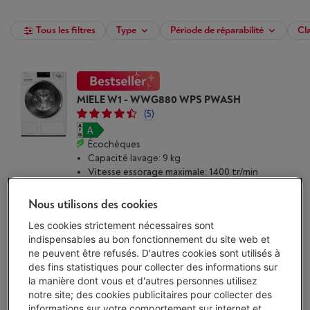
Tous les filtres
Type
Période de réparabilité
Cl
MIELE W1 - WWG880 WPS PWASH
(5)
Écochèques
Capacité lavage: 9 kg
Vitesse essorage maximale: 1400 tr/min
Niveau sonore: 72 dB
Disponible
-
Voir le stock
Nous utilisons des cookies
€ 1.549,00
Les cookies strictement nécessaires sont
indispensables au bon fonctionnement du site web et
J'achète
ne peuvent être refusés. D'autres cookies sont utilisés à
des fins statistiques pour collecter des informations sur
Comparer
la manière dont vous et d'autres personnes utilisez
notre site; des cookies publicitaires pour collecter des
informations sur votre comportement sur internet et