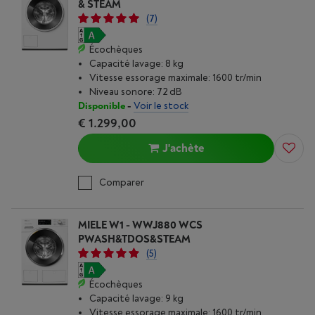
& STEAM
(7)
Écochèques
Capacité lavage: 8 kg
Vitesse essorage maximale: 1600 tr/min
Niveau sonore: 72 dB
Disponible
-
Voir le stock
€ 1.299,00
J'achète
Comparer
MIELE W1 - WWJ880 WCS
PWASH&TDOS&STEAM
(5)
Écochèques
Capacité lavage: 9 kg
Vitesse essorage maximale: 1600 tr/min