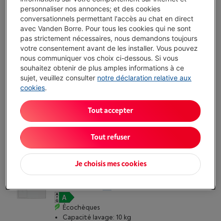
MIELE W1 - WWB 360 WCS 8KG POWERWASH
personnaliser nos annonces; et des cookies
(7)
conversationnels permettant l'accès au chat en direct
avec Vanden Borre. Pour tous les cookies qui ne sont
Écochèques
pas strictement nécessaires, nous demandons toujours
Capacité lavage: 8 kg
votre consentement avant de les installer. Vous pouvez
Vitesse essorage maximale: 1400 tr/min
nous communiquer vos choix ci-dessous. Si vous
Niveau sonore: 72 dB
souhaitez obtenir de plus amples informations à ce
Disponible
-
Voir le stock
sujet, veuillez consulter
notre déclaration relative aux
€ 1.199,00
cookies
.
J'achète
Tout accepter
Comparer
Tout refuser
Je choisis mes cookies
MIELE W1 - WWK 360 WCS 10KG POWERWASH
(11)
Écochèques
Capacité lavage: 10 kg