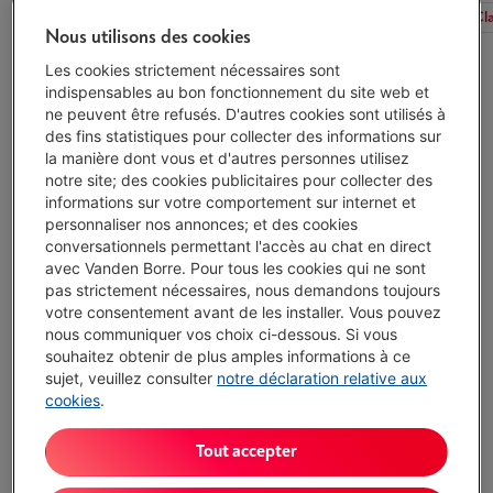
Tous les filtres
Type
Période de réparabilité
Cl
Nous utilisons des cookies
Les cookies strictement nécessaires sont
indispensables au bon fonctionnement du site web et
ne peuvent être refusés. D'autres cookies sont utilisés à
HAIER HW130-B14387U1DF
des fins statistiques pour collecter des informations sur
(1)
la manière dont vous et d'autres personnes utilisez
notre site; des cookies publicitaires pour collecter des
Écochèques
informations sur votre comportement sur internet et
Capacité lavage: 13 kg
personnaliser nos annonces; et des cookies
Vitesse essorage maximale: 1400 tr/min
conversationnels permettant l'accès au chat en direct
Niveau sonore: 70 dB
avec Vanden Borre. Pour tous les cookies qui ne sont
Disponible
-
Voir le stock
pas strictement nécessaires, nous demandons toujours
€ 699,00
votre consentement avant de les installer. Vous pouvez
nous communiquer vos choix ci-dessous. Si vous
J'achète
souhaitez obtenir de plus amples informations à ce
sujet, veuillez consulter
notre déclaration relative aux
cookies
.
Comparer
Tout accepter
HAIER HW80-BP14357TUDF