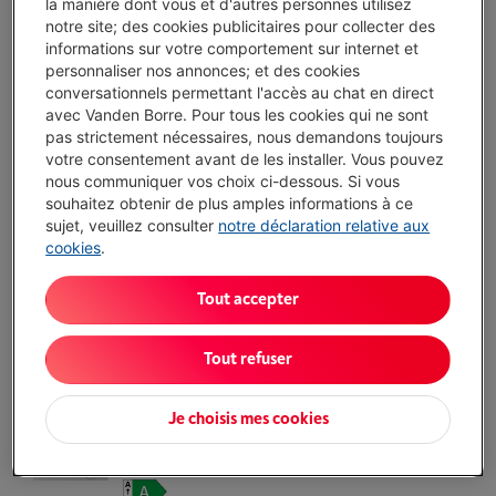
la manière dont vous et d'autres personnes utilisez
AEG LR87Q066 8000 - POWERCARE -
notre site; des cookies publicitaires pour collecter des
AUTODOSE
informations sur votre comportement sur internet et
(79)
personnaliser nos annonces; et des cookies
conversationnels permettant l'accès au chat en direct
Écochèques
avec Vanden Borre. Pour tous les cookies qui ne sont
Capacité lavage: 10 kg
pas strictement nécessaires, nous demandons toujours
Vitesse essorage maximale: 1600 tr/min
votre consentement avant de les installer. Vous pouvez
Niveau sonore: 72 dB
nous communiquer vos choix ci-dessous. Si vous
Disponible
-
Voir le stock
souhaitez obtenir de plus amples informations à ce
€ 1.199,00
sujet, veuillez consulter
notre déclaration relative aux
cookies
.
J'achète
Tout accepter
Comparer
Tout refuser
Je choisis mes cookies
AEG LR87UC966 - 8000 POWERCARE -
UNIVERSALDOSE
(235)