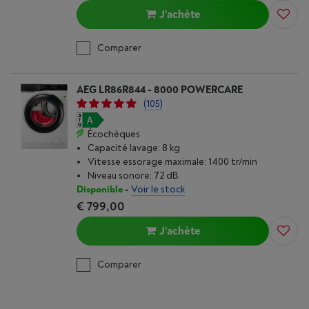
J'achète
Comparer
AEG LR86R844 - 8000 POWERCARE
(105)
Écochèques
Capacité lavage: 8 kg
Vitesse essorage maximale: 1400 tr/min
Niveau sonore: 72 dB
Disponible
-
Voir le stock
€ 799,00
J'achète
Comparer