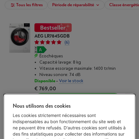
Tous les filtres
Période de réparabilité
Classe énergéti
AEG LR784SGDB
(6)
Écochèques
Capacité lavage: 8 kg
Vitesse essorage maximale: 1400 tr/min
Niveau sonore: 74 dB
Disponible
-
Voir le stock
€ 769,00
J'achète
Nous utilisons des cookies
Comparer
Les cookies strictement nécessaires sont
indispensables au bon fonctionnement du site web et
ne peuvent être refusés. D'autres cookies sont utilisés à
des fins statistiques pour collecter des informations sur