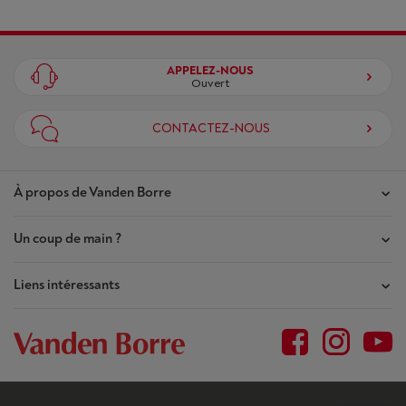
APPELEZ-NOUS
Ouvert
CONTACTEZ-NOUS
À propos de Vanden Borre
Un coup de main ?
Nos magasins
Contrat de Confiance
Liens intéressants
Mes commandes
Qui sommes-nous ?
Mes réparations
Outlet
Plan du site
Demande de réparation
BtoB
Conditions générales
Résilier mon achat
Jobs